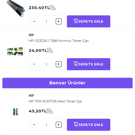
KDV
230,40
TL
DAHİL
FİYATI
SEPETE EKLE
HP
HP CE323A / 128A Kırmızı Toner Çipi
KDV
24,00
TL
DAHİL
FİYATI
SEPETE EKLE
Benzer Ürünler
HP
HP 117A W2073A Mavi Toner Çip
KDV
43,20
TL
DAHİL
FİYATI
SEPETE EKLE