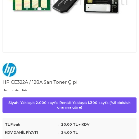
HP CE322A / 128A Sarı Toner Çipi
Ürün Kodu :
144
Siyah: Yaklaşık 2.000 sayfa, Renkli: Yaklaşık 1.300 sayfa (%5 doluluk
oranına göre)
TL Fiyatı
:
20,00
TL + KDV
KDV DAHİL FİYATI
:
24,00
TL