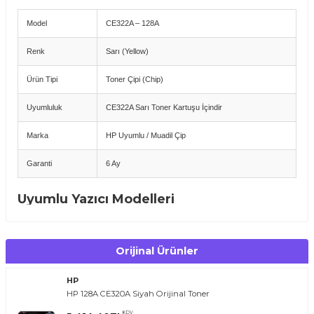
Model
CE322A – 128A
Renk
Sarı (Yellow)
Ürün Tipi
Toner Çipi (Chip)
Uyumluluk
CE322A Sarı Toner Kartuşu İçindir
Marka
HP Uyumlu / Muadil Çip
Garanti
6 Ay
Uyumlu Yazıcı Modelleri
HP LaserJet Pro CP1525
HP LaserJet Pro CP1525n
HP LaserJet Pro CP1525nw
Orijinal Ürünler
HP LaserJet Pro CM1410
HP LaserJet Pro CM1415
HP LaserJet Pro CM1415fn
HP
HP LaserJet Pro CM1415fnw
HP 128A CE320A Siyah Orijinal Toner
Avantajlar
KDV