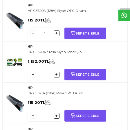
HP
HP CE320A (128A) Siyah OPC Drum
KDV
115,20
TL
DAHİL
FİYATI
SEPETE EKLE
HP
HP CE320A / 128A Siyah Toner Çipi
KDV
1.152,00
TL
DAHİL
FİYATI
SEPETE EKLE
HP
HP CE321A (128A) Mavi OPC Drum
KDV
115,20
TL
DAHİL
FİYATI
SEPETE EKLE
HP