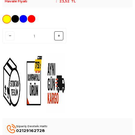
Havale Fiyatı
:
23,52
TL
Sipariş Destek Hattı
02129162728