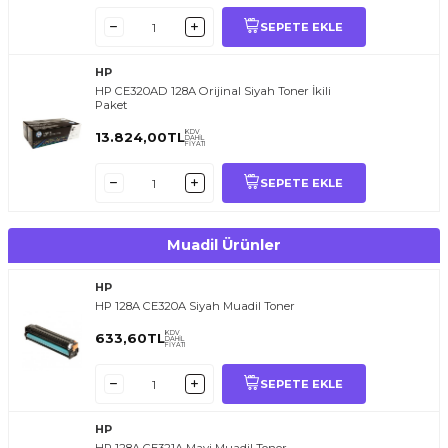
SEPETE EKLE
HP
HP CE320AD 128A Orijinal Siyah Toner İkili
Paket
KDV
13.824,00
TL
DAHİL
FİYATI
SEPETE EKLE
Muadil Ürünler
HP
HP 128A CE320A Siyah Muadil Toner
KDV
633,60
TL
DAHİL
FİYATI
SEPETE EKLE
HP