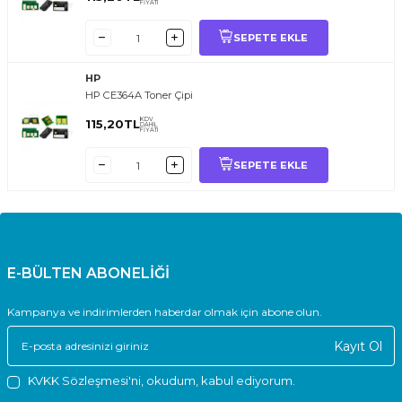
FİYATI
SEPETE EKLE
HP
HP CE364A Toner Çipi
KDV
115,20
TL
DAHİL
FİYATI
SEPETE EKLE
E-BÜLTEN ABONELİĞİ
Kampanya ve indirimlerden haberdar olmak için abone olun.
Kayıt Ol
KVKK Sözleşmesi'ni
, okudum, kabul ediyorum.