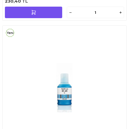
230,40
TL
Yeni