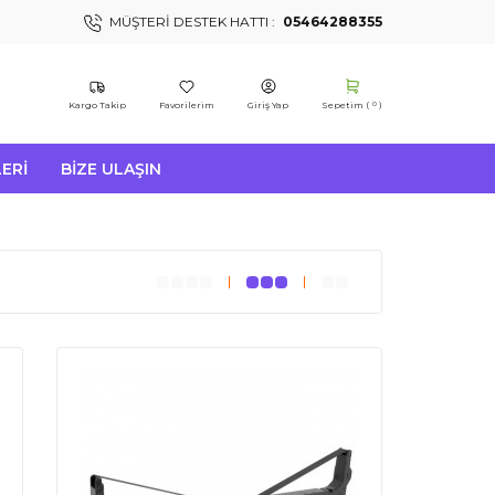
MÜŞTERI DESTEK HATTI :
05464288355
Kargo Takip
Favorilerim
Giriş Yap
Sepetim (
)
0
ERI
BIZE ULAŞIN