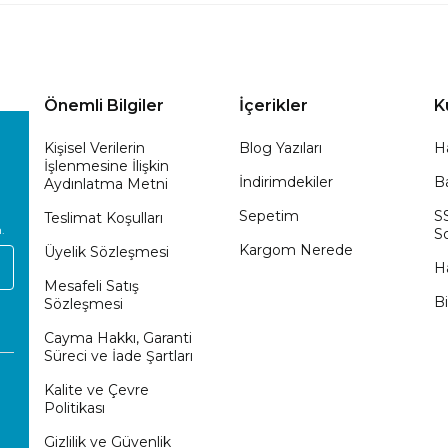
Önemli Bilgiler
İçerikler
K
Kişisel Verilerin
Blog Yazıları
H
İşlenmesine İlişkin
İndirimdekiler
Ba
Aydınlatma Metni
Sepetim
S
Teslimat Koşulları
.
So
Kargom Nerede
Üyelik Sözleşmesi
H
Mesafeli Satış
Bi
Sözleşmesi
Cayma Hakkı, Garanti
Süreci ve İade Şartları
Kalite ve Çevre
Politikası
Gizlilik ve Güvenlik