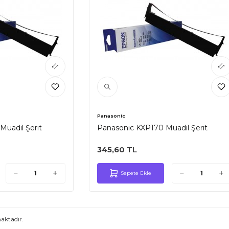
Panasonic
uadil Şerit
Panasonic KXP170 Muadil Şerit
345,60
TL
Sepete Ekle
ktadır.