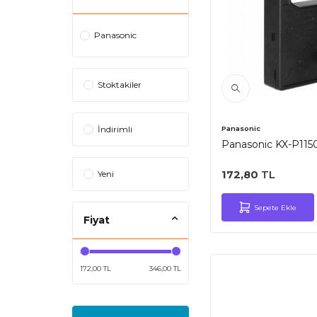
Panasonic
Stoktakiler
İndirimli
Panasonic
Panasonic KX-P1150
Yeni
172,80
TL
Sepete Ekle
Fiyat
172,00 TL
346,00 TL