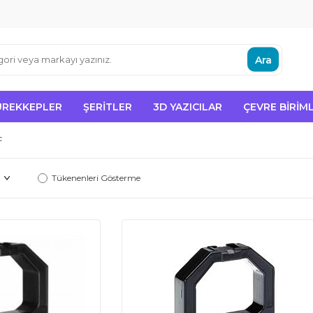
Ara
ÜREKKEPLER
ŞERITLER
3D YAZICILAR
ÇEVRE BIRIML
c
Tükenenleri Gösterme