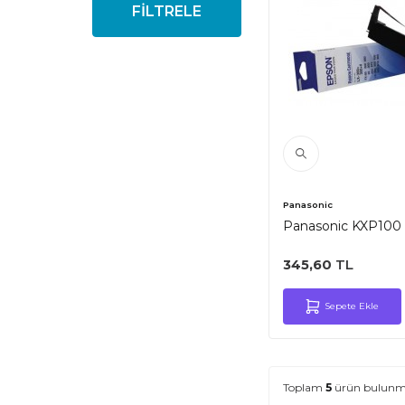
FİLTRELE
Panasonic
Panasonic KXP100 M
345,60
TL
Sepete Ekle
Toplam
5
ürün bulunma