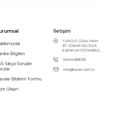
urumsal
İletişim
TURGUT ÖZAL MAH.
akkımızda
67. SOKAK NO:30/A
ESENYURT/İSTANBUL
nka Bilgileri
05464288355
SS Sıkça Sorulan
rular
info@toner.com.tr
avale Bildirim Formu
ze Ulaşın