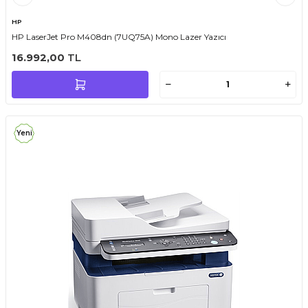
HP
HP LaserJet Pro M408dn (7UQ75A) Mono Lazer Yazıcı
16.992,00
TL
Yeni