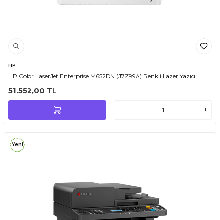
HP
HP Color LaserJet Enterprise M652DN (J7Z99A) Renkli Lazer Yazıcı
51.552,00
TL
Yeni