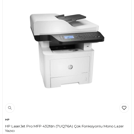
HP
HP LaserJet Pro MFP 432fdn (7UQ76A) Çok Fonksiyonlu Mono Lazer
Yazıcı