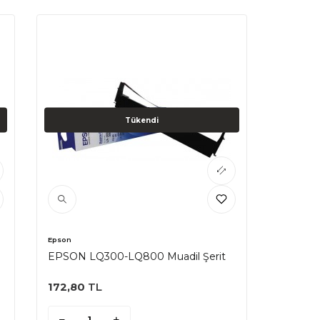
Tükendi
Epson
EPSON LQ300-LQ800 Muadil Şerit
172,80
TL