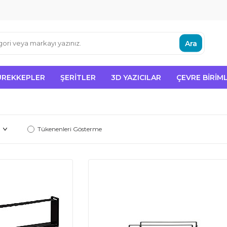
Ara
ÜREKKEPLER
ŞERITLER
3D YAZICILAR
ÇEVRE BIRIML
Tükenenleri Gösterme