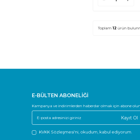
Toplam
12
ürün bulunm
E-BÜLTEN ABONELİĞİ
Kampanya ve indirimlerden haberdar olmak için abone olun
Kayıt Ol
KVKK Sözleşmesi'ni
, okudum, kabul ediyorum.