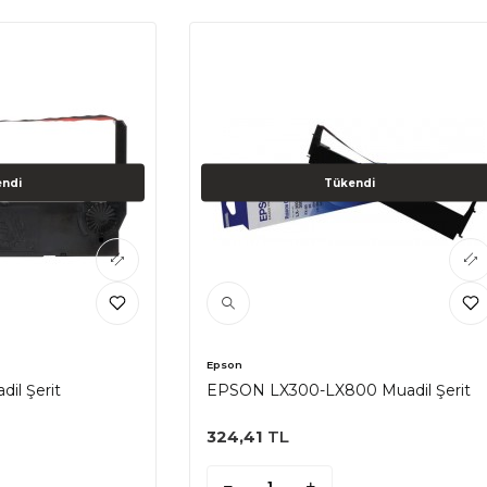
ndi
Tükendi
Epson
il Şerit
EPSON LX300-LX800 Muadil Şerit
324,41
TL