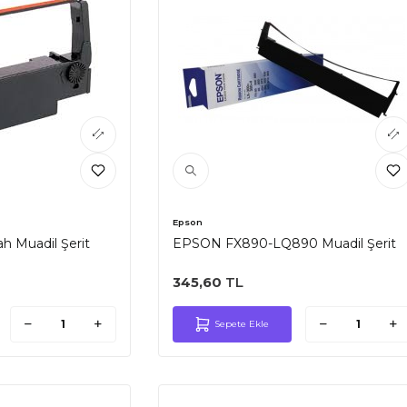
Epson
 Muadil Şerit
EPSON FX890-LQ890 Muadil Şerit
345,60
TL
Sepete Ekle