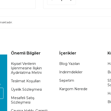
aktadır.
Önemli Bilgiler
İçerikler
K
Kişisel Verilerin
Blog Yazıları
H
İşlenmesine İlişkin
İndirimdekiler
Ba
Aydınlatma Metni
Sepetim
S
Teslimat Koşulları
.
So
Kargom Nerede
Üyelik Sözleşmesi
H
Mesafeli Satış
Bi
Sözleşmesi
Cayma Hakkı, Garanti