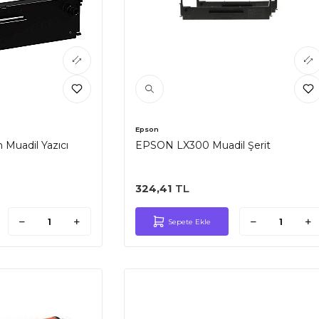
Epson
 Muadil Yazıcı
EPSON LX300 Muadil Şerit
324,41
TL
Sepete Ekle