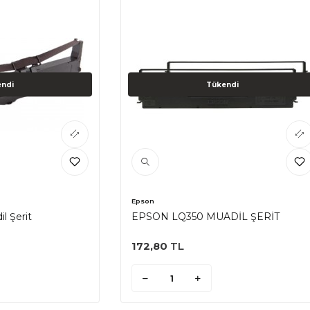
ndi
Tükendi
Epson
l Şerit
EPSON LQ350 MUADİL ŞERİT
172,80
TL