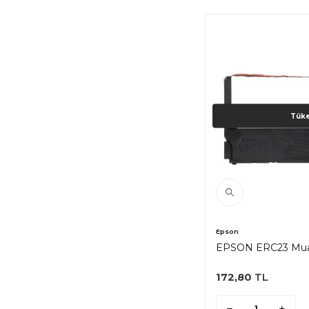
Tüke
Epson
EPSON ERC23 Muad
172,80
TL