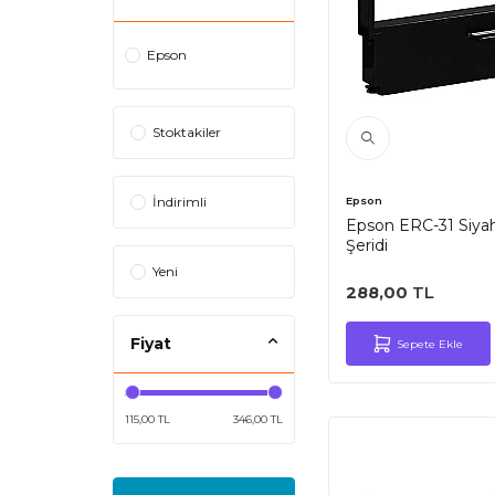
Epson
Stoktakiler
İndirimli
Epson
Epson ERC-31 Siyah
Şeridi
Yeni
288,00
TL
Fiyat
Sepete Ekle
115,00 TL
346,00 TL