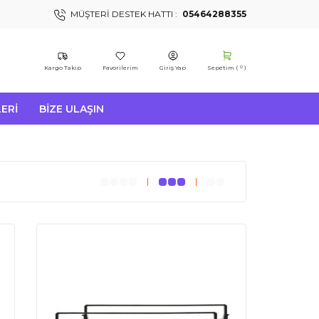
MÜŞTERI DESTEK HATTI :
05464288355
Kargo Takip
Favorilerim
Giriş Yap
Sepetim (
)
0
ERI
BIZE ULAŞIN