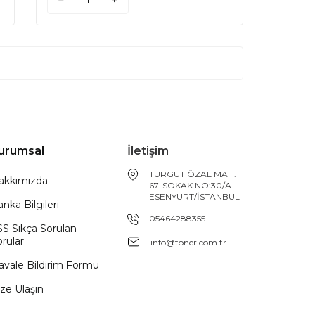
urumsal
İletişim
TURGUT ÖZAL MAH.
akkımızda
67. SOKAK NO:30/A
ESENYURT/İSTANBUL
nka Bilgileri
05464288355
SS Sıkça Sorulan
rular
info@toner.com.tr
avale Bildirim Formu
ze Ulaşın