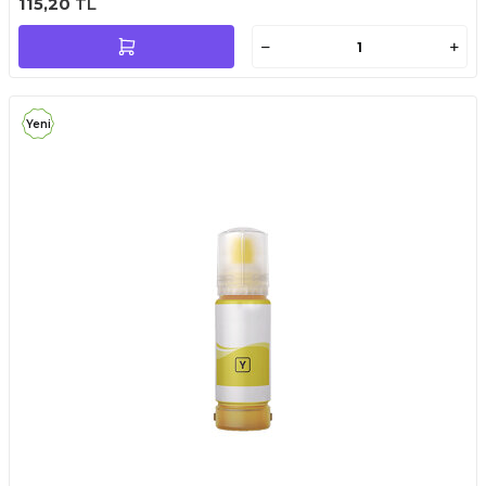
115,20
TL
Yeni