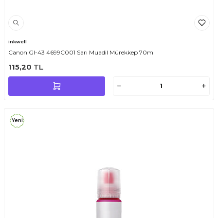
inkwell
Canon GI-43 4699C001 Sarı Muadil Mürekkep 70ml
115,20
TL
Yeni