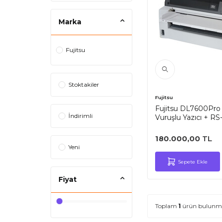
Marka
Fujitsu
Stoktakiler
Fujitsu
Fujitsu DL7600Pro 
İndirimli
Vuruşlu Yazıcı + R
Centronics (KA020
180.000,00
TL
Yeni
Sepete Ekle
Fiyat
Toplam
1
ürün bulunma