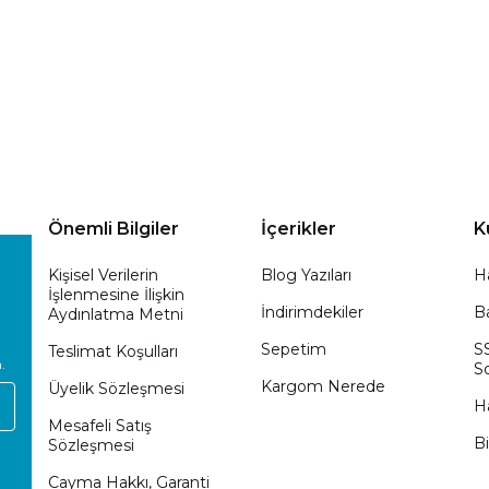
Önemli Bilgiler
İçerikler
K
Kişisel Verilerin
Blog Yazıları
H
İşlenmesine İlişkin
İndirimdekiler
Ba
Aydınlatma Metni
Sepetim
S
Teslimat Koşulları
.
So
Kargom Nerede
Üyelik Sözleşmesi
H
Mesafeli Satış
Bi
Sözleşmesi
Cayma Hakkı, Garanti