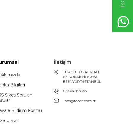
urumsal
İletişim
TURGUT ÖZAL MAH.
akkımızda
67. SOKAK NO:30/A
ESENYURT/İSTANBUL
nka Bilgileri
05464288355
SS Sıkça Sorulan
rular
info@toner.com.tr
avale Bildirim Formu
ze Ulaşın