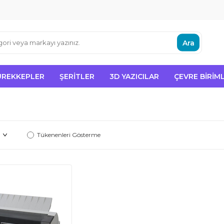
Ara
ÜREKKEPLER
ŞERITLER
3D YAZICILAR
ÇEVRE BIRIML
Tükenenleri Gösterme