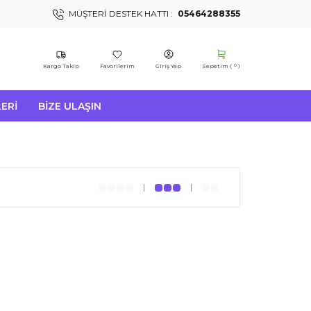
MÜŞTERI DESTEK HATTI :
05464288355
Kargo Takip
Favorilerim
Giriş Yap
Sepetim (
)
0
ERI
BIZE ULAŞIN