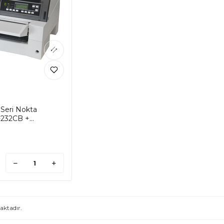
Seri Nokta
S-232CB +
87-B610)
ktadır.