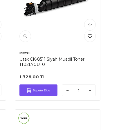
inkwell
Utax CK-8511 Siyah Muadil Toner
1T02L70UT0
1.728,00
TL
Sepete Ekle
Yeni