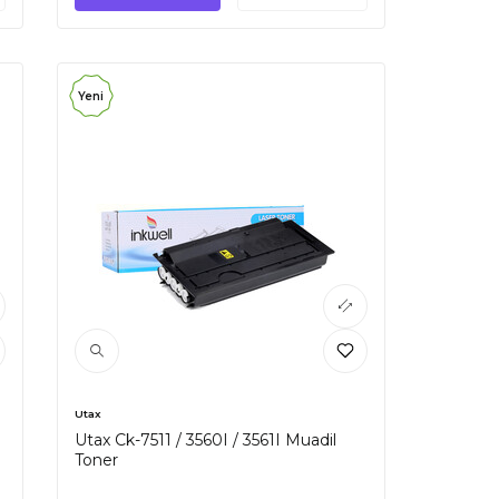
Yeni
Utax
Utax Ck-7511 / 3560I / 3561I Muadil
Toner