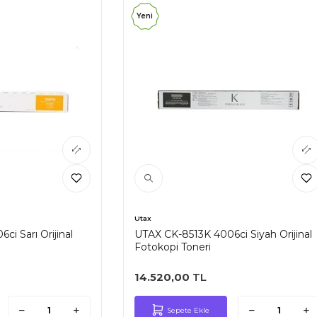
Yeni
Utax
i Sarı Orijinal
UTAX CK-8513K 4006ci Siyah Orijinal
Fotokopi Toneri
14.520,00
TL
Sepete Ekle