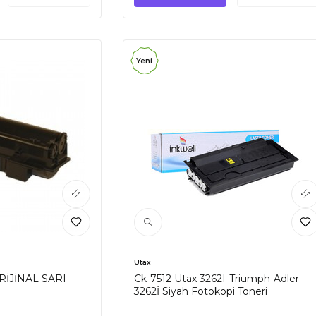
Yeni
Utax
RİJİNAL SARI
Ck-7512 Utax 3262I-Triumph-Adler
3262İ Siyah Fotokopi Toneri