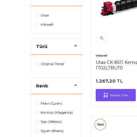
Utax
inkwell
Türü
inkwell
Utax CK-8511 Kırmız
Orijinal Toner
1T02L7BUT0
1.267,20
TL
Renk
Sepete Ekle
Mavi (Cyan)
Kırmızı (Magenta)
Sarı (Yellow)
Yeni
Siyah (Black)