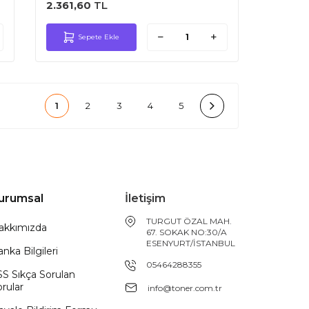
2.361,60
TL
Sepete Ekle
1
2
3
4
5
urumsal
İletişim
TURGUT ÖZAL MAH.
akkımızda
67. SOKAK NO:30/A
ESENYURT/İSTANBUL
nka Bilgileri
05464288355
SS Sıkça Sorulan
rular
info@toner.com.tr