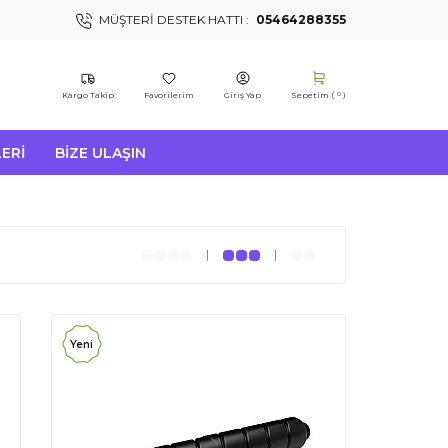
MÜŞTERI DESTEK HATTI :
05464288355
Kargo Takip
Favorilerim
Giriş Yap
Sepetim (
)
0
ERI
BIZE ULAŞIN
Yeni