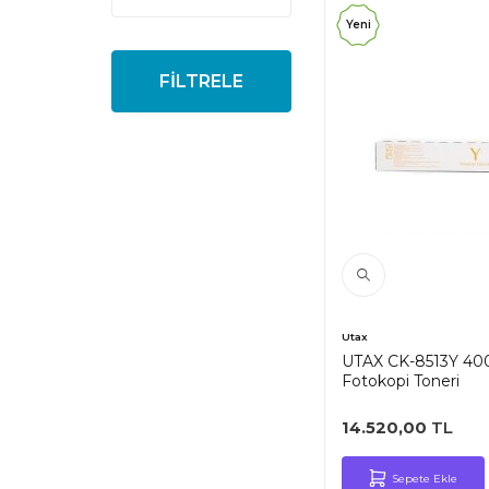
Yeni
FİLTRELE
Utax
UTAX CK-8513Y 4006c
Fotokopi Toneri
14.520,00
TL
Sepete Ekle