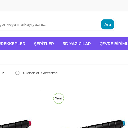
Ara
ÜREKKEPLER
ŞERITLER
3D YAZICILAR
ÇEVRE BIRIML
Tükenenleri Gösterme
Yeni