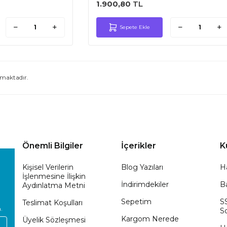
1.900,80
TL
Sepete Ekle
maktadır.
Önemli Bilgiler
İçerikler
K
Kişisel Verilerin
Blog Yazıları
H
İşlenmesine İlişkin
İndirimdekiler
Ba
Aydınlatma Metni
Sepetim
S
Teslimat Koşulları
.
So
Kargom Nerede
Üyelik Sözleşmesi