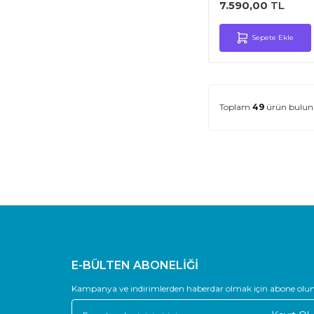
7.590,00
TL
Sepete Ekle
Toplam
49
ürün bulun
E-BÜLTEN ABONELİĞİ
Kampanya ve indirimlerden haberdar olmak için abone olun