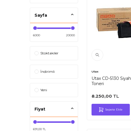
Sayfa
6000
20000
Stoktakiler
İndirimli
Utax
Utax CD-5130 Siyah 
Toneri
Yeni
8.250,00
TL
Fiyat
Sepete Ekle
691,00 TL