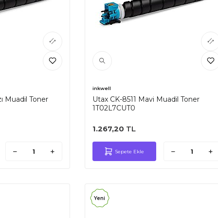
inkwell
ı Muadil Toner
Utax CK-8511 Mavi Muadil Toner
1T02L7CUT0
1.267,20
TL
Sepete Ekle
Yeni