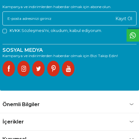
T
O
E
R
.
O
M.
T
R
i
l
i
l
t
i
m
g
i
ğ
i
i
ç
t
e
ş
k
k
ü
e
r
S
i
z
n
y
r
d
m
c
o
l
a
b
l
i
r
i
Kampanya ve indirimlerden haberdar olmak için abone olun.
Kayıt Ol
KVKK Sözleşmesi'ni
, okudum, kabul ediyorum.
SOSYAL MEDYA
Kampanya ve indirimlerden haberdar olmak için Bizi Takip Edin!
Önemli Bilgiler
İçerikler