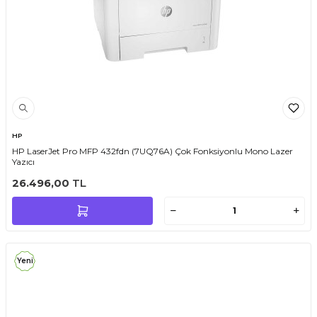
HP
HP LaserJet Pro MFP 432fdn (7UQ76A) Çok Fonksiyonlu Mono Lazer
Yazıcı
26.496,00
TL
Yeni