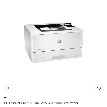
HP
HP LaserJet Pro M404dn (W1A53A) Mono Laser Yazıcı