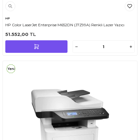
HP
HP Color LaserJet Enterprise M652DN (J7Z99A) Renkli Lazer Yazıcı
51.552,00
TL
Yeni