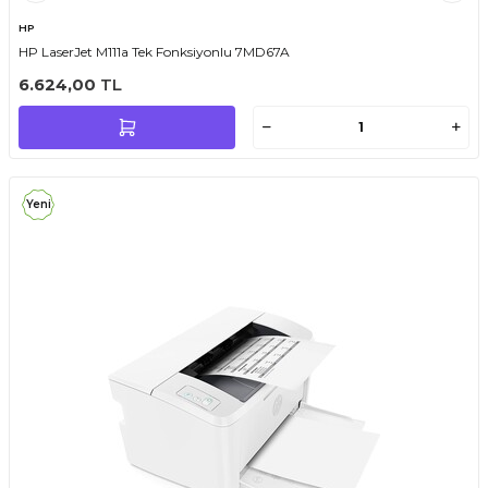
HP
HP LaserJet M111a Tek Fonksiyonlu 7MD67A
6.624,00
TL
Yeni