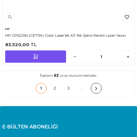
HP
HP CP5225N (CE711A) Color LaserJet A3 Tek İşlevli Renkli Lazer Yazıcı
83.520,00
TL
Toplam
63
ürün bulunmaktadır.
1
2
3
…
E-BÜLTEN ABONELİĞİ