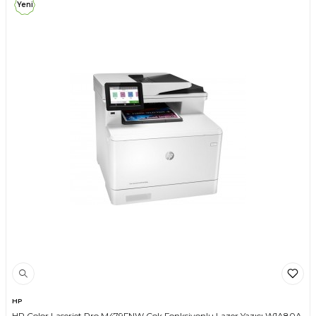
Yeni
HP
HP Color Laserjet Pro M479FNW Çok Fonksiyonlu Lazer Yazıcı W1A80A