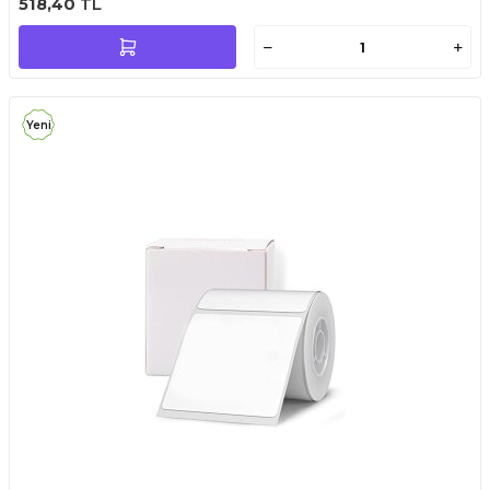
518,40
TL
Yeni