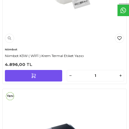
Niimbot
Niimbot K3W ( WİFİ ) Krem Termal Etiket Yazıcı
4.896,00
TL
Yeni