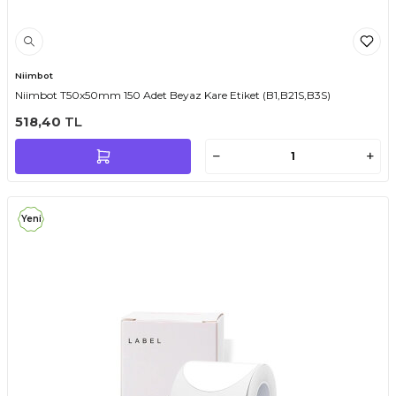
Niimbot
Niimbot T50x50mm 150 Adet Beyaz Kare Etiket (B1,B21S,B3S)
518,40
TL
Yeni