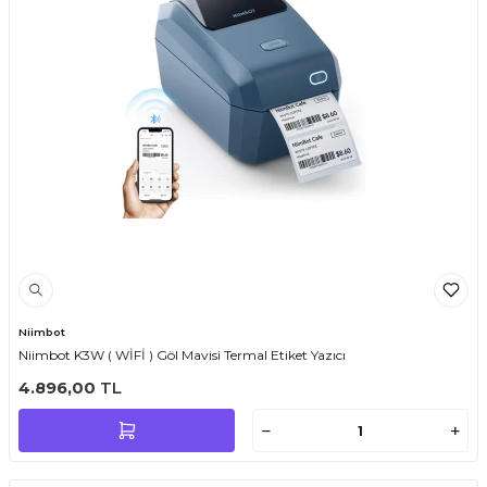
Niimbot
Niimbot K3W ( WİFİ ) Göl Mavisi Termal Etiket Yazıcı
4.896,00
TL