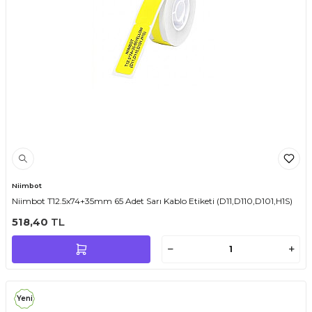
Niimbot
Niimbot T12.5x74+35mm 65 Adet Sarı Kablo Etiketi (D11,D110,D101,H1S)
518,40
TL
Yeni