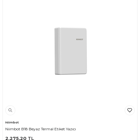
Niimbot
Niimbot B18 Beyaz Termal Etiket Yazıcı
2.275,20
TL