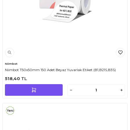
Niimbot
Niimbot T50x50mm 150 Adet Beyaz Yuvarlak Etiket (B1,B21S,B3S)
518,40
TL
Yeni