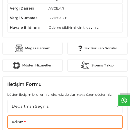
Vergi Dairesi
AVCILAR
Vergi Numarası
6120725318
Havale Bildirimi
Ödeme bildirimi için
tıklayınız.
Mağazalarımız
Sık Sorulan Sorular
T
O
E
R
.
O
M.
T
R
i
l
i
l
t
i
m
g
i
ğ
i
i
ç
t
e
ş
k
k
ü
e
r
S
i
z
n
y
r
d
m
c
o
l
a
b
l
i
r
i
Müşteri Hizmetleri
Sipariş Takip
İletişim Formu
Lütfen iletişim bilgilerinizi eksiksiz doldurmaya özen gösteriniz.
Adınız
*