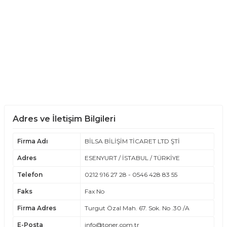
Adres ve İletişim Bilgileri
Firma Adı
BİLSA BİLİŞİM TİCARET LTD ŞTİ
Adres
ESENYURT / İSTABUL / TÜRKİYE
Telefon
0212 916 27 28 - 0546 428 83 55
Faks
Fax No
Firma Adres
Turgut Özal Mah. 67. Sok. No .30 /A
E-Posta
info@toner.com.tr