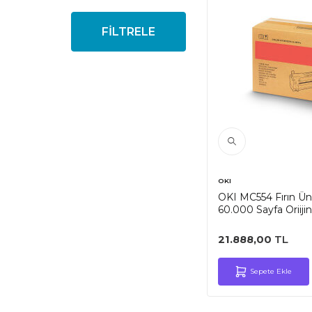
FİLTRELE
OKI
OKI MC554 Fırın Üni
60.000 Sayfa Oriijin
21.888,00
TL
Sepete Ekle