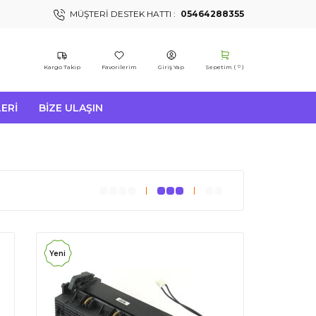
MÜŞTERI DESTEK HATTI :
05464288355
Kargo Takip
Favorilerim
Giriş Yap
Sepetim (
)
0
ERI
BIZE ULAŞIN
Yeni