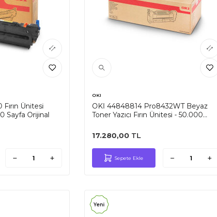
OKI
Fırın Ünitesi
OKI 44848814 Pro8432WT Beyaz
0 Sayfa Orijinal
Toner Yazıcı Fırın Ünitesi - 50.000
Sayfa
17.280,00
TL
Sepete Ekle
Yeni