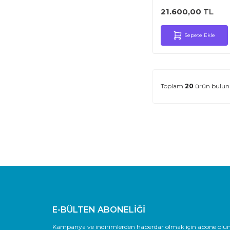
21.600,00
TL
Sepete Ekle
Toplam
20
ürün bulun
E-BÜLTEN ABONELİĞİ
Kampanya ve indirimlerden haberdar olmak için abone olun