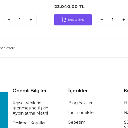
23.040,00
TL
Sepete Ekle
maktadır.
Önemli Bilgiler
İçerikler
K
Kişisel Verilerin
Blog Yazıları
H
İşlenmesine İlişkin
İndirimdekiler
Ba
Aydınlatma Metni
Sepetim
S
Teslimat Koşulları
.
So