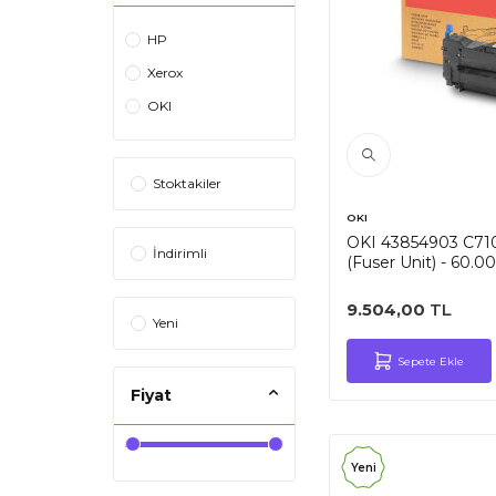
HP
Xerox
OKI
Stoktakiler
OKI
OKI 43854903 C710 
İndirimli
(Fuser Unit) - 60.00
9.504,00
TL
Yeni
Sepete Ekle
Fiyat
Yeni