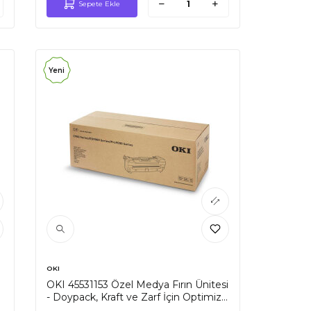
Sepete Ekle
Yeni
OKI
OKI 45531153 Özel Medya Fırın Ünitesi
- Doypack, Kraft ve Zarf İçin Optimize
Edilmiş