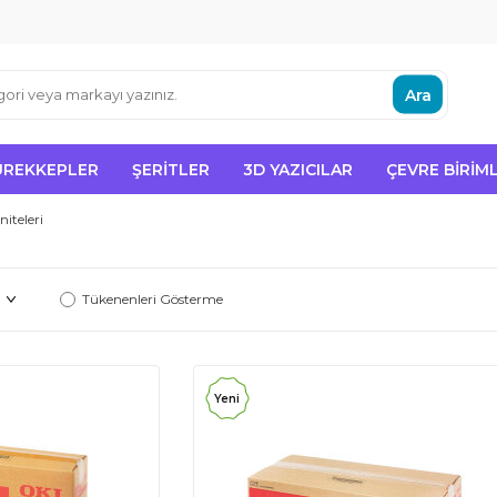
Ara
ÜREKKEPLER
ŞERITLER
3D YAZICILAR
ÇEVRE BIRIML
niteleri
Tükenenleri Gösterme
Yeni