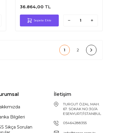
36.864,00
TL
Sepete Ekle
1
2
urumsal
İletişim
TURGUT ÖZAL MAH.
akkımızda
67. SOKAK NO:30/A
ESENYURT/İSTANBUL
nka Bilgileri
05464288355
SS Sıkça Sorulan
rular
info@toner.com.tr