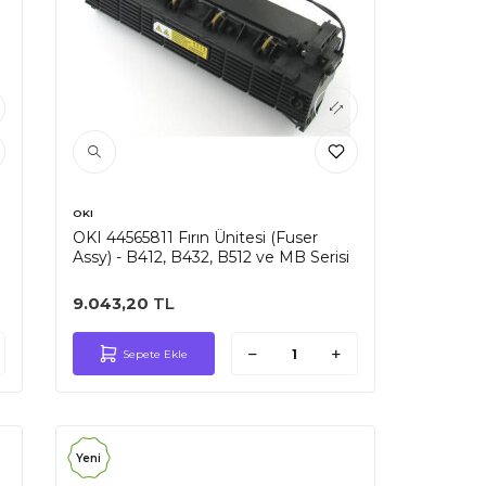
OKI
OKI 44565811 Fırın Ünitesi (Fuser
Assy) - B412, B432, B512 ve MB Serisi
9.043,20
TL
Sepete Ekle
Yeni