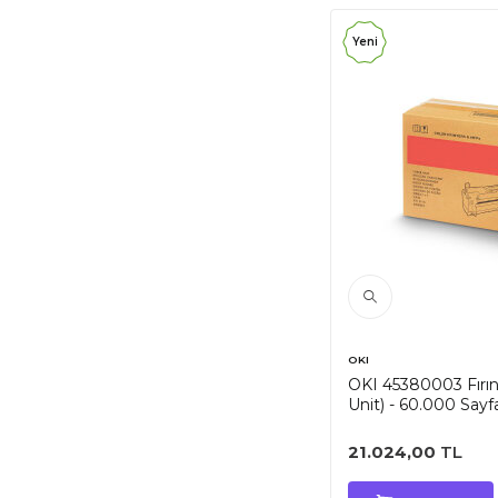
Yeni
OKI
OKI 45380003 Fırın
Unit) - 60.000 Sayfa
21.024,00
TL