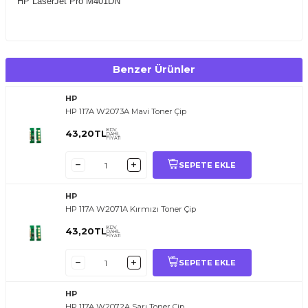
HP LaserJet Pro M401DN
Benzer Ürünler
HP
HP 117A W2073A Mavi Toner Çip
KDV
43,20
TL
DAHİL
FİYATI
SEPETE EKLE
HP
HP 117A W2071A Kırmızı Toner Çip
KDV
43,20
TL
DAHİL
FİYATI
SEPETE EKLE
HP
HP 117A W2072A Sarı Toner Çip