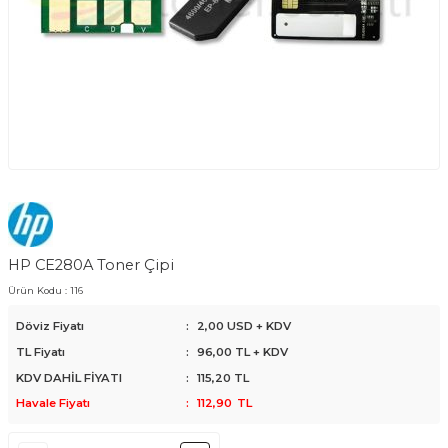
HP CE280A Toner Çipi
Ürün Kodu :
116
Döviz Fiyatı
:
2,00 USD + KDV
TL Fiyatı
:
96,00
TL + KDV
KDV DAHİL FİYATI
:
115,20
TL
Havale Fiyatı
:
112,90
TL