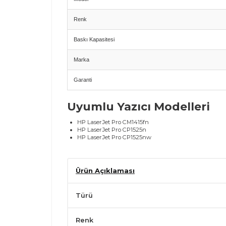
Renk
Baskı Kapasitesi
Marka
Garanti
Uyumlu Yazıcı Modelleri
HP LaserJet Pro CM1415fn
HP LaserJet Pro CP1525n
HP LaserJet Pro CP1525nw
Avantajlar
Ürün Açıklaması
HP ColorSphere teknolojisi ile canlı ve parlak cyan bask
Orijinal toner sayesinde güvenilir ve kesintisiz perfo
Yüksek renk doğruluğu ve profesyonel çıktı sonuçları
Türü
Yazıcıyla tam uyumlu çalışma ve kolay montaj
Kullanım İpuçları
Renk
En iyi renk doğruluğu için yazıcınızın renk kalibrasyo