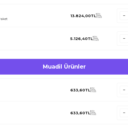
KDV
13.824,00
TL
DAHİL
FİYATI
Paket
KDV
5.126,40
TL
DAHİL
FİYATI
Muadil Ürünler
KDV
633,60
TL
DAHİL
FİYATI
KDV
633,60
TL
DAHİL
FİYATI