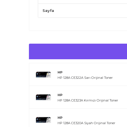
Kartuşu serin, kuru ve güneş ışığından uzak bir ort
Yoğun grafik baskılarında sayfa kapasitesinin değişe
Sayfa
Orijinal toner kullanımı yazıcının ömrünü uzatır ve
HP
HP 128A CE322A Sarı Orijinal Toner
HP
HP 128A CE323A Kırmızı Orijinal Toner
HP
HP 128A CE320A Siyah Orijinal Toner