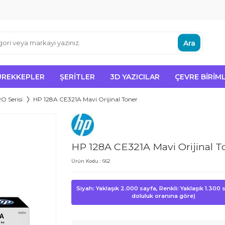
Ara
ÜREKKEPLER
ŞERITLER
3D YAZICILAR
ÇEVRE BIRIML
O Serisi
HP 128A CE321A Mavi Orijinal Toner
HP 128A CE321A Mavi Orijinal T
Ürün Kodu :
662
Siyah: Yaklaşık 2.000 sayfa, Renkli: Yaklaşık 1.300
doluluk oranına göre)