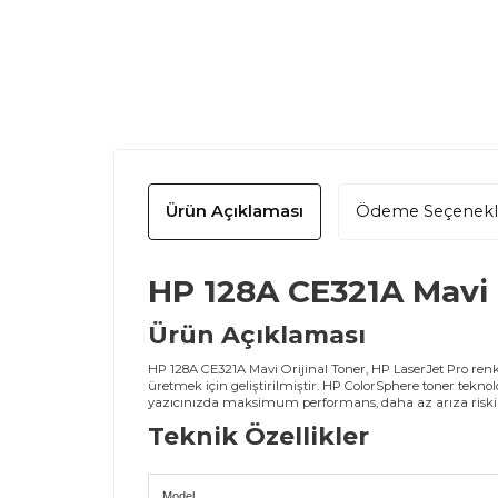
Ürün Açıklaması
Ödeme Seçenekl
HP 128A CE321A Mavi O
Ürün Açıklaması
HP 128A CE321A Mavi Orijinal Toner, HP LaserJet Pro ren
üretmek için geliştirilmiştir. HP ColorSphere toner teknolo
yazıcınızda maksimum performans, daha az arıza riski
Teknik Özellikler
Model