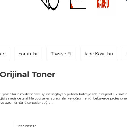
eri
Yorumlar
Tavsiye Et
İade Koşulları
rijinal Toner
kli yazıcılarla mükemmel uyum sağlayan, yüksek kaliteye sahip orijinal HP sarf m
jisi sayesinde grafikler, görseller, sunumlar ve yoğun renkli belgelerde profesyonel
 ve uzun ömürlü sonuçlar sağlar.
128A CE321A