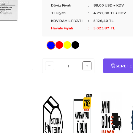
Döviz Fiyatı
:
89,00 USD + KDV
TL Fiyatı
:
4.272,00
TL + KDV
KDV DAHİL FİYATI
:
5.126,40
TL
Havale Fiyatı
:
5.023,87
TL
SEPETE