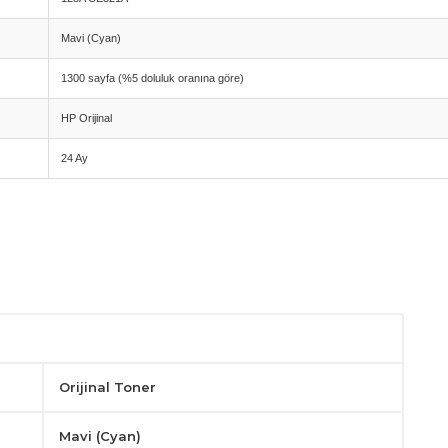
Mavi (Cyan)
1300 sayfa (%5 doluluk oranına göre)
HP Orijinal
24 Ay
ı kalitesi
rmans
Orijinal Toner
Mavi (Cyan)
nunu belirli aralıklarla yapın.