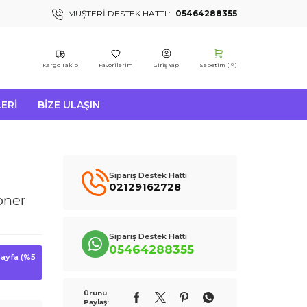
MÜŞTERI DESTEK HATTI :
05464288355
Kargo Takip
Favorilerim
Giriş Yap
Sepetim (
)
0
ERI
BIZE ULAŞIN
Sipariş Destek Hattı
02129162728
oner
Sipariş Destek Hattı
05464288355
 sayfa (%5
Ürünü
Paylaş: