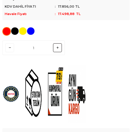
KDV DAHİL FİYATI
:
17.856,00
TL
Havale Fiyatı
:
17.498,88
TL