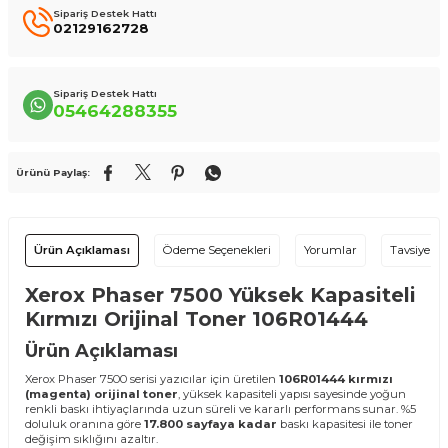
Sipariş Destek Hattı
02129162728
Sipariş Destek Hattı
05464288355
Ürünü Paylaş:
Ürün Açıklaması
Ödeme Seçenekleri
Yorumlar
Tavsiye Et
Xerox Phaser 7500 Yüksek Kapasiteli
Kırmızı Orijinal Toner 106R01444
Ürün Açıklaması
Xerox Phaser 7500 serisi yazıcılar için üretilen
106R01444 kırmızı
(magenta) orijinal toner
, yüksek kapasiteli yapısı sayesinde yoğun
renkli baskı ihtiyaçlarında uzun süreli ve kararlı performans sunar. %5
doluluk oranına göre
17.800 sayfaya kadar
baskı kapasitesi ile toner
değişim sıklığını azaltır.