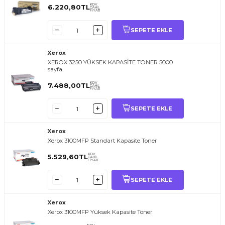
KDV
6.220,80
TL
DAHİL
FİYATI
SEPETE EKLE
Xerox
XEROX 3250 YÜKSEK KAPASİTE TONER 5000
sayfa
KDV
7.488,00
TL
DAHİL
FİYATI
SEPETE EKLE
Xerox
Xerox 3100MFP Standart Kapasite Toner
KDV
5.529,60
TL
DAHİL
FİYATI
SEPETE EKLE
Xerox
Xerox 3100MFP Yüksek Kapasite Toner