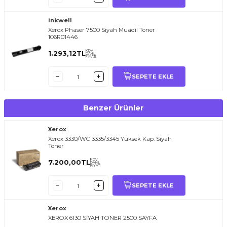
inkwell
Xerox Phaser 7500 Siyah Muadil Toner
106R01446
KDV
1.293,12
TL
DAHİL
FİYATI
SEPETE EKLE
Benzer Ürünler
Xerox
Xerox 3330/WC 3335/3345 Yüksek Kap. Siyah
Toner
KDV
7.200,00
TL
DAHİL
FİYATI
SEPETE EKLE
Xerox
XEROX 6130 SİYAH TONER 2500 SAYFA