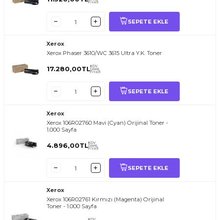
FİYATI
SEPETE EKLE
Xerox
Xerox Phaser 3610/WC 3615 Ultra Y.K. Toner
KDV
17.280,00
TL
DAHİL
FİYATI
SEPETE EKLE
Xerox
Xerox 106R02760 Mavi (Cyan) Orijinal Toner -
1.000 Sayfa
KDV
4.896,00
TL
DAHİL
FİYATI
SEPETE EKLE
Xerox
Xerox 106R02761 Kırmızı (Magenta) Orijinal
Toner - 1.000 Sayfa
KDV