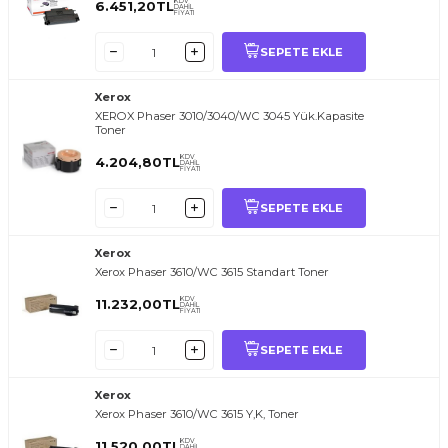
KDV
6.451,20
TL
DAHİL
FİYATI
SEPETE EKLE
Xerox
XEROX Phaser 3010/3040/WC 3045 Yük.Kapasite
Toner
KDV
4.204,80
TL
DAHİL
FİYATI
SEPETE EKLE
Xerox
Xerox Phaser 3610/WC 3615 Standart Toner
KDV
11.232,00
TL
DAHİL
FİYATI
SEPETE EKLE
Xerox
Xerox Phaser 3610/WC 3615 Y,K, Toner
KDV
11.520,00
TL
DAHİL