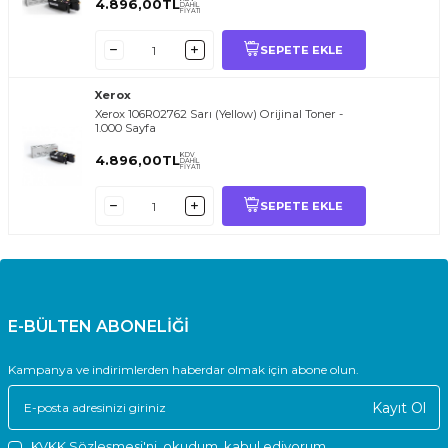
4.896,00
TL
DAHİL
FİYATI
SEPETE EKLE
Xerox
Xerox 106R02762 Sarı (Yellow) Orijinal Toner -
1.000 Sayfa
KDV
4.896,00
TL
DAHİL
FİYATI
SEPETE EKLE
E-BÜLTEN ABONELİĞİ
Kampanya ve indirimlerden haberdar olmak için abone olun.
Kayıt Ol
KVKK Sözleşmesi'ni
, okudum, kabul ediyorum.