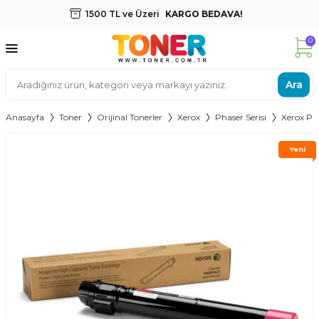
1500 TL ve Üzeri
KARGO BEDAVA!
0
Ara
Anasayfa
Toner
Orijinal Tonerler
Xerox
Phaser Serisi
Xerox Ph
Yeni