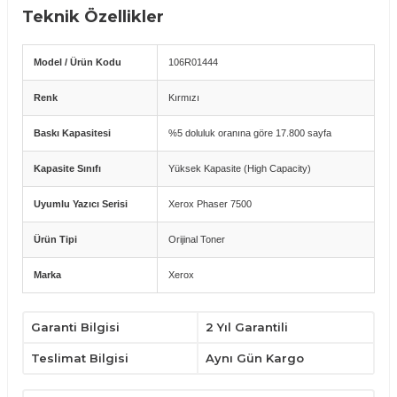
Teknik Özellikler
Model / Ürün Kodu
106R01444
Renk
Kırmızı
Baskı Kapasitesi
%5 doluluk oranına göre 17.800 sayfa
Kapasite Sınıfı
Yüksek Kapasite (High Capacity)
Uyumlu Yazıcı Serisi
Xerox Phaser 7500
Ürün Tipi
Orijinal Toner
Marka
Xerox
Uyumlu Yazıcı Modelleri
Garanti Bilgisi
2 Yıl Garantili
Xerox Phaser 7500
Teslimat Bilgisi
Aynı Gün Kargo
Avantajlar