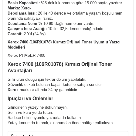
Baskı Kapasitesi:
%5 doluluk oranına göre 15.000 sayfa yazdırır.
Marka:
Xerox
Depolama Isısı:
20 ile 40 derece ve ortalama yaşam koşulu nem
oranında saklayabilirsiniz.
Depolama Nemi:%
10-90 Bağlı nem oranı vardır.
Çalışma Isısı Aralığı:
10 ile -32,5 derece aralığındadır.
Garanti:
2 Yıl (24 Ay)
Xerox 7400 (106R01078) KırmızıOrijinal Toner Uyumlu Yazıcı
Modelleri
Xerox PHASER 7400
Xerox 7400 (106R01078) Kırmızı Orijinal Toner
Avantajları
Sıfır ürün olduğu için tekrar dolum yapılabilir.
Güvenlik etiketi bulunan kapalı kutu ile satışa sunulur.
Xerox
markası altında 24 ay garantilidir.
İpuçları ve Önlemler
Silindirlerin yüzeyine dokunmayın.
Serin ve kuru yerde tutun.
Sadece belirli uyumlu yazıcılarda kullanın.
Yatay konumda tutarak,kullanımdan önce hafifçe çalkalayın.
Çocukların ulaşabileceği yerlerden uzak tutunuz.