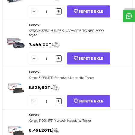
SEPETE EKLE
Xerox
XEROX 3250 YÜKSEK KAPASİTE TONER 5000
sayfa
KDV
7.488,00
TL
DAHİL
FİYATI
SEPETE EKLE
Xerox
Xerox 3100MFP Standart Kapasite Toner
KDV
5.529,60
TL
DAHİL
FİYATI
SEPETE EKLE
Xerox
Xerox 3100MFP Yüksek Kapasite Toner
KDV
6.451,20
TL
DAHİL
FİYATI