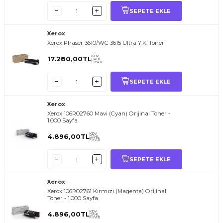
SEPETE EKLE
Xerox
Xerox Phaser 3610/WC 3615 Ultra Y.K. Toner
KDV
17.280,00
TL
DAHİL
FİYATI
SEPETE EKLE
Xerox
Xerox 106R02760 Mavi (Cyan) Orijinal Toner -
1.000 Sayfa
KDV
4.896,00
TL
DAHİL
FİYATI
SEPETE EKLE
Xerox
Xerox 106R02761 Kırmızı (Magenta) Orijinal
Toner - 1.000 Sayfa
KDV
4.896,00
TL
DAHİL
FİYATI