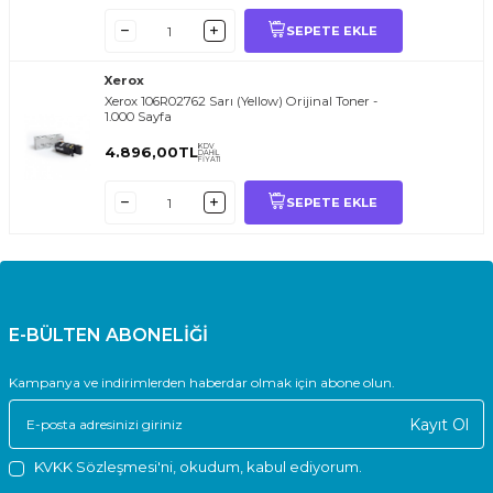
SEPETE EKLE
Xerox
Xerox 106R02762 Sarı (Yellow) Orijinal Toner -
1.000 Sayfa
KDV
4.896,00
TL
DAHİL
FİYATI
SEPETE EKLE
E-BÜLTEN ABONELİĞİ
Kampanya ve indirimlerden haberdar olmak için abone olun.
Kayıt Ol
KVKK Sözleşmesi'ni
, okudum, kabul ediyorum.