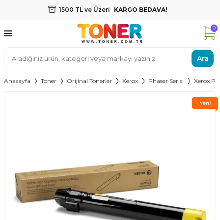
1500 TL ve Üzeri
KARGO BEDAVA!
0
Ara
Anasayfa
Toner
Orijinal Tonerler
Xerox
Phaser Serisi
Xerox Ph
Yeni