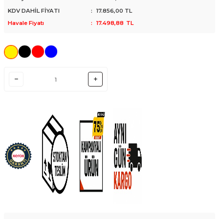
KDV DAHİL FİYATI
:
17.856,00
TL
Havale Fiyatı
:
17.498,88
TL