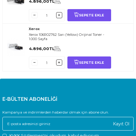
4.896,00
TL
DAHİL
FİYATI
SEPETE EKLE
Xerox
Xerox 106R02762 Sarı (Yellow) Orijinal Toner -
1.000 Sayfa
KDV
4.896,00
TL
DAHİL
FİYATI
SEPETE EKLE
E-BÜLTEN ABONELİĞİ
Kampanya ve indirimlerden haberdar olmak için abone olun.
Kayıt Ol
KVKK Sözleşmesi'ni
, okudum, kabul ediyorum.