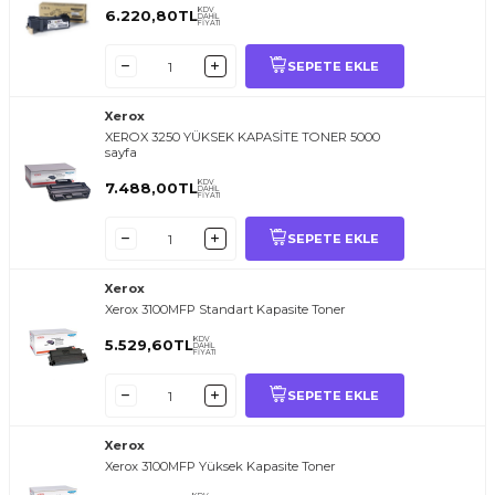
KDV
6.220,80
TL
DAHİL
FİYATI
SEPETE EKLE
Xerox
XEROX 3250 YÜKSEK KAPASİTE TONER 5000
sayfa
KDV
7.488,00
TL
DAHİL
FİYATI
SEPETE EKLE
Xerox
Xerox 3100MFP Standart Kapasite Toner
KDV
5.529,60
TL
DAHİL
FİYATI
SEPETE EKLE
Xerox
Xerox 3100MFP Yüksek Kapasite Toner