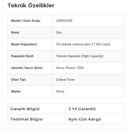
Teknik Özellikler
Model / Ürün Kodu
106R01445
Renk
Sarı
Baskı Kapasitesi
%5 doluluk oranına göre 17.800 sayfa
Kapasite Sınıfı
Yüksek Kapasite (High Capacity)
Uyumlu Yazıcı Serisi
Xerox Phaser 7500
Ürün Tipi
Orijinal Toner
Marka
Xerox
Uyumlu Yazıcı Modelleri
Garanti Bilgisi
2 Yıl Garantili
Xerox Phaser 7500
Teslimat Bilgisi
Aynı Gün Kargo
Avantajlar