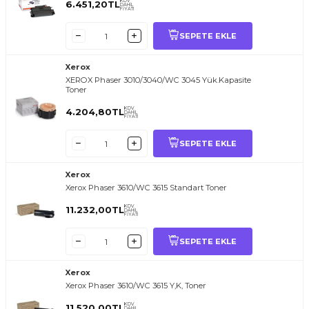
KDV
6.451,20
TL
DAHİL
FİYATI
SEPETE EKLE
Xerox
XEROX Phaser 3010/3040/WC 3045 Yük.Kapasite
Toner
KDV
4.204,80
TL
DAHİL
FİYATI
SEPETE EKLE
Xerox
Xerox Phaser 3610/WC 3615 Standart Toner
KDV
11.232,00
TL
DAHİL
FİYATI
SEPETE EKLE
Xerox
Xerox Phaser 3610/WC 3615 Y,K, Toner
KDV
11.520,00
TL
DAHİL