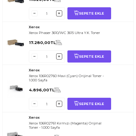
FİYATI
SEPETE EKLE
Xerox
Xerox Phaser 3610/WC 3615 Ultra Y.K. Toner
KDV
17.280,00
TL
DAHİL
FİYATI
SEPETE EKLE
Xerox
Xerox 106R02760 Mavi (Cyan) Orijinal Toner -
1.000 Sayfa
KDV
4.896,00
TL
DAHİL
FİYATI
SEPETE EKLE
Xerox
Xerox 106R02761 Kırmızı (Magenta) Orijinal
Toner - 1.000 Sayfa
KDV