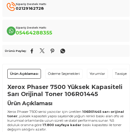
Sipariş Destek Hattı
02129162728
Sipariş Destek Hattı
05464288355
Ürünü Paylaş:
Ürün Açıklaması
Ödeme Seçenekleri
Yorumlar
Tavsiye Et
Xerox Phaser 7500 Yüksek Kapasiteli
Sarı Orijinal Toner 106R01445
Ürün Açıklaması
Xerox Phaser 7500 serisi yazıcılar için üretilen
106R01445 sarı orijinal
toner
, yüksek kapasiteli yapısı sayesinde yoğun renkli baskı alan ofis ve
kurumsal ortamlarda uzun süreli ve stabil performans sunar. %5
doluluk oranına göre
17.800 sayfaya kadar
baskı kapasitesi ile toner
değişim sıklığını azaltır.