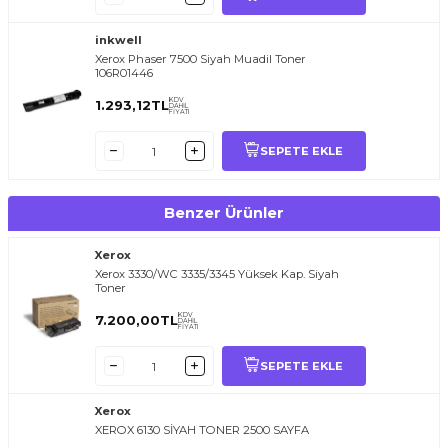
inkwell
Xerox Phaser 7500 Siyah Muadil Toner
106R01446
KDV
1.293,12
TL
DAHİL
FİYATI
SEPETE EKLE
Benzer Ürünler
Xerox
Xerox 3330/WC 3335/3345 Yüksek Kap. Siyah
Toner
KDV
7.200,00
TL
DAHİL
FİYATI
SEPETE EKLE
Xerox
XEROX 6130 SİYAH TONER 2500 SAYFA