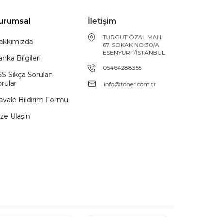
urumsal
İletişim
TURGUT ÖZAL MAH.
akkımızda
67. SOKAK NO:30/A
ESENYURT/İSTANBUL
nka Bilgileri
05464288355
SS Sıkça Sorulan
rular
info@toner.com.tr
avale Bildirim Formu
ze Ulaşın