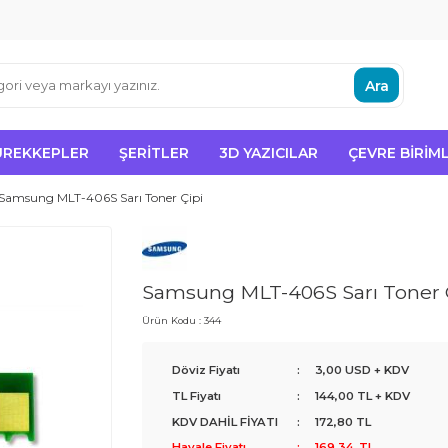
Ara
ÜREKKEPLER
ŞERITLER
3D YAZICILAR
ÇEVRE BIRIML
Samsung MLT-406S Sarı Toner Çipi
Samsung MLT-406S Sarı Toner 
Ürün Kodu :
344
Döviz Fiyatı
:
3,00 USD + KDV
TL Fiyatı
:
144,00
TL + KDV
KDV DAHİL FİYATI
:
172,80
TL
Havale Fiyatı
:
169,34
TL