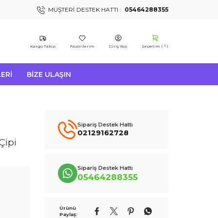
MÜŞTERI DESTEK HATTI :
05464288355
Kargo Takip
Favorilerim
Giriş Yap
Sepetim (
)
0
ERI
BIZE ULAŞIN
Sipariş Destek Hattı
02129162728
Çipi
Sipariş Destek Hattı
05464288355
Ürünü
Paylaş: