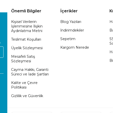
Önemli Bilgiler
İçerikler
K
Kişisel Verilerin
Blog Yazıları
H
İşlenmesine İlişkin
İndirimdekiler
Ba
Aydınlatma Metni
Sepetim
S
Teslimat Koşulları
.
So
Kargom Nerede
Üyelik Sözleşmesi
H
Mesafeli Satış
Bi
Sözleşmesi
Cayma Hakkı, Garanti
Süreci ve İade Şartları
Kalite ve Çevre
Politikası
Gizlilik ve Güvenlik