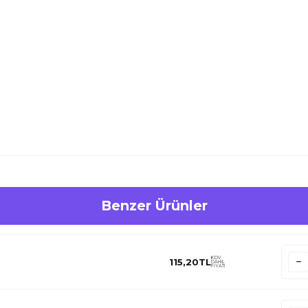
Benzer Ürünler
KDV
115,20
TL
DAHİL
FİYATI