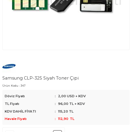
Samsung CLP-325 Siyah Toner Çipi
Ürün Kodu :
347
Döviz Fiyatı
:
2,00 USD + KDV
TL Fiyatı
:
96,00
TL + KDV
KDV DAHİL FİYATI
:
115,20
TL
Havale Fiyatı
:
112,90
TL