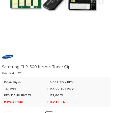
Samsung CLP-300 Kırmızı Toner Çipi
Ürün Kodu :
352
Döviz Fiyatı
:
3,00 USD + KDV
TL Fiyatı
:
144,00
TL + KDV
KDV DAHİL FİYATI
:
172,80
TL
Havale Fiyatı
:
169,34
TL