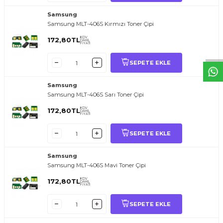
T
O
E
R
.
O
M.
T
R
i
l
i
l
t
i
m
g
i
ğ
i
i
ç
t
e
ş
k
k
ü
e
r
S
i
z
n
y
r
d
m
c
o
l
a
b
l
i
r
i
Samsung
Samsung MLT-406S Kırmızı Toner Çipi
KDV
172,80
TL
DAHİL
FİYATI
SEPETE EKLE
Samsung
Samsung MLT-406S Sarı Toner Çipi
KDV
172,80
TL
DAHİL
FİYATI
SEPETE EKLE
Samsung
Samsung MLT-406S Mavi Toner Çipi
KDV
172,80
TL
DAHİL
FİYATI
SEPETE EKLE