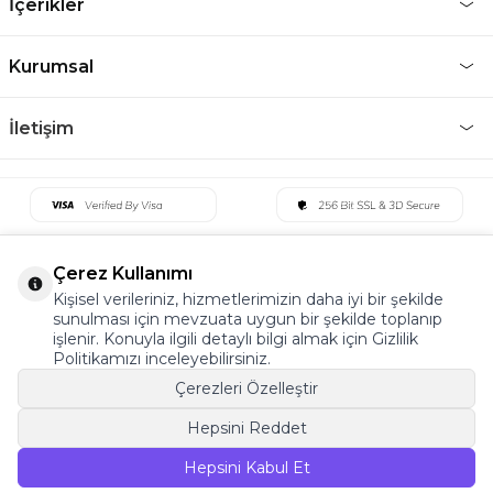
İçerikler
Kurumsal
İletişim
Çerez Kullanımı
Kişisel verileriniz, hizmetlerimizin daha iyi bir şekilde
sunulması için mevzuata uygun bir şekilde toplanıp
işlenir. Konuyla ilgili detaylı bilgi almak için Gizlilik
Politikamızı inceleyebilirsiniz.
Çerezleri Özelleştir
Hepsini Reddet
©2022 Tüm Hakkı Saklıdır. v5 Tema19
Hepsini Kabul Et
SEPETE EKLE
T
-Soft
E-Ticaret
Sistemleriyle Hazırlanmıştır.