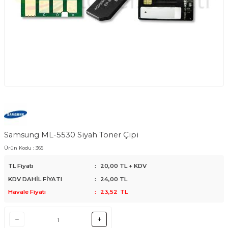
Samsung ML-5530 Siyah Toner Çipi
Ürün Kodu :
365
TL Fiyatı
:
20,00
TL + KDV
KDV DAHİL FİYATI
:
24,00
TL
Havale Fiyatı
:
23,52
TL