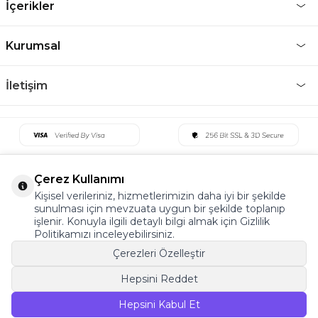
İçerikler
Kurumsal
İletişim
Çerez Kullanımı
Kişisel verileriniz, hizmetlerimizin daha iyi bir şekilde
sunulması için mevzuata uygun bir şekilde toplanıp
işlenir. Konuyla ilgili detaylı bilgi almak için Gizlilik
Politikamızı inceleyebilirsiniz.
Çerezleri Özelleştir
Hepsini Reddet
©2022 Tüm Hakkı Saklıdır. v5 Tema19
Hepsini Kabul Et
SEPETE EKLE