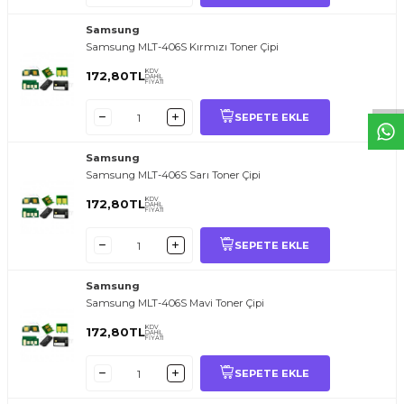
T
O
E
R
.
O
M.
T
R
i
l
i
l
t
i
m
g
i
ğ
i
i
ç
t
e
ş
k
k
ü
e
r
S
i
z
n
y
r
d
m
c
o
l
a
b
l
i
r
i
Samsung
Samsung MLT-406S Kırmızı Toner Çipi
KDV
172,80
TL
DAHİL
FİYATI
SEPETE EKLE
Samsung
Samsung MLT-406S Sarı Toner Çipi
KDV
172,80
TL
DAHİL
FİYATI
SEPETE EKLE
Samsung
Samsung MLT-406S Mavi Toner Çipi
KDV
172,80
TL
DAHİL
FİYATI
SEPETE EKLE