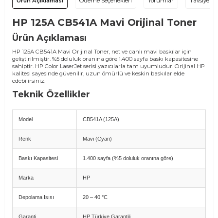
Ürün Açıklaması
Ödeme Seçenekleri
Yorumlar
Tavsiye Et
HP 125A CB541A Mavi Orijinal Toner
Ürün Açıklaması
HP 125A CB541A Mavi Orijinal Toner, net ve canlı mavi baskılar için
geliştirilmiştir. %5 doluluk oranına göre 1.400 sayfa baskı kapasitesine
sahiptir. HP Color LaserJet serisi yazıcılarla tam uyumludur. Orijinal HP
kalitesi sayesinde güvenilir, uzun ömürlü ve keskin baskılar elde
edebilirsiniz.
Teknik Özellikler
Model
CB541A (125A)
Renk
Mavi (Cyan)
Baskı Kapasitesi
1.400 sayfa (%5 doluluk oranına göre)
Marka
HP
Depolama Isısı
20 – 40 °C
Garanti
HP Türkiye Garantili