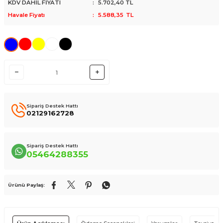
KDV DAHİL FİYATI
:
5.702,40
TL
Havale Fiyatı
:
5.588,35
TL
Sipariş Destek Hattı
02129162728
Sipariş Destek Hattı
05464288355
Ürünü Paylaş: