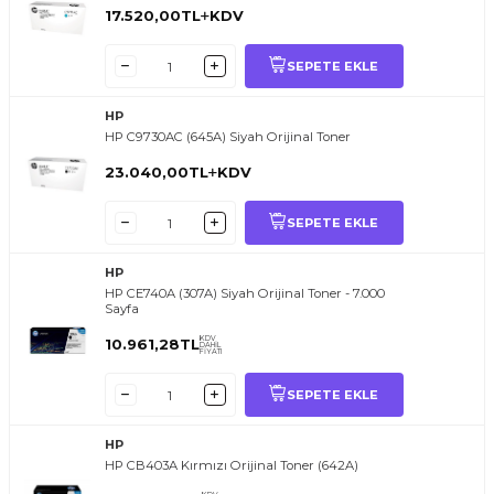
17.520,00
TL
KDV
SEPETE EKLE
HP
HP C9730AC (645A) Siyah Orijinal Toner
23.040,00
TL
KDV
SEPETE EKLE
HP
HP CE740A (307A) Siyah Orijinal Toner - 7.000
Sayfa
KDV
10.961,28
TL
DAHİL
FİYATI
SEPETE EKLE
HP
HP CB403A Kırmızı Orijinal Toner (642A)