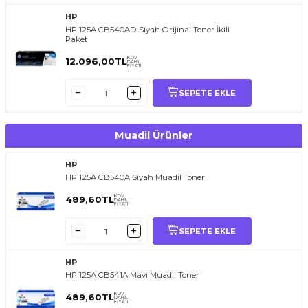
HP
HP 125A CB540AD Siyah Orijinal Toner İkili
Paket
KDV
12.096,00
TL
DAHİL
FİYATI
SEPETE EKLE
Muadil Ürünler
HP
HP 125A CB540A Siyah Muadil Toner
KDV
489,60
TL
DAHİL
FİYATI
SEPETE EKLE
HP
HP 125A CB541A Mavi Muadil Toner
KDV
489,60
TL
DAHİL
FİYATI