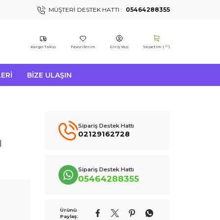
MÜŞTERI DESTEK HATTI :
05464288355
Kargo Takip
Favorilerim
Giriş Yap
Sepetim (
)
0
ERI
BIZE ULAŞIN
Sipariş Destek Hattı
02129162728
l
Sipariş Destek Hattı
05464288355
Ürünü
Paylaş: