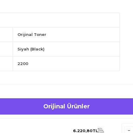
Orijinal Toner
Siyah (Black)
2200
ur.
.
aya başlayınız.
Orijinal Ürünler
.
KDV
6.220,80
TL
DAHİL
FİYATI