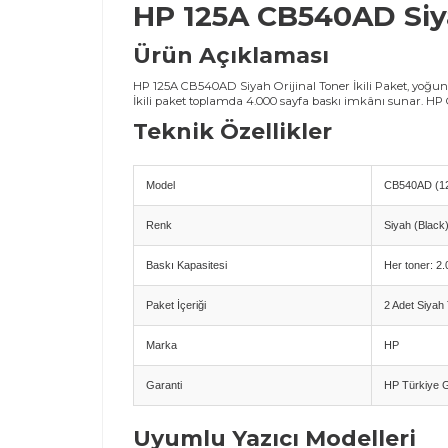
HP 125A CB540AD Siyah
Ürün Açıklaması
HP 125A CB540AD Siyah Orijinal Toner İkili Paket, yoğun b
İkili paket toplamda 4.000 sayfa baskı imkânı sunar. HP C
Teknik Özellikler
Model
CB540AD (1
Renk
Siyah (Black
Baskı Kapasitesi
Her toner: 2
Paket İçeriği
2 Adet Siyah
Marka
HP
Garanti
HP Türkiye Ga
Uyumlu Yazıcı Modelleri