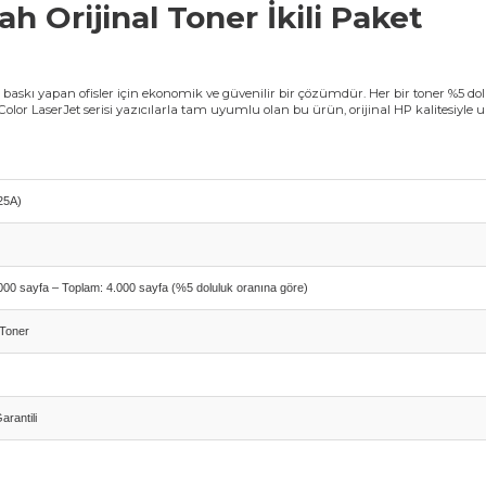
 Orijinal Toner İkili Paket
askı yapan ofisler için ekonomik ve güvenilir bir çözümdür. Her bir toner %5 dolu
olor LaserJet serisi yazıcılarla tam uyumlu olan bu ürün, orijinal HP kalitesiyle 
25A)
)
.000 sayfa – Toplam: 4.000 sayfa (%5 doluluk oranına göre)
 Toner
rantili