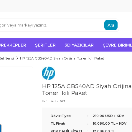
Ara
ÜREKKEPLER
ŞERITLER
3D YAZICILAR
ÇEVRE BIRIML
et Serisi
HP 125A CB540AD Siyah Orijinal Toner İkili Paket
HP 125A CB540AD Siyah Orijina
Toner İkili Paket
Ürün Kodu :
623
Döviz Fiyatı
:
210,00 USD + KDV
TL Fiyatı
:
10.080,00
TL + KDV
KDV DAHİL FİYATI
:
12.096,00
TL