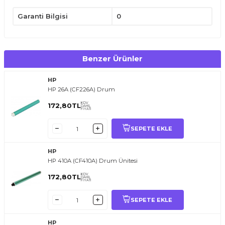
Garanti Bilgisi
0
Benzer Ürünler
HP
HP 26A (CF226A) Drum
KDV
172,80
TL
DAHİL
FİYATI
SEPETE EKLE
HP
HP 410A (CF410A) Drum Ünitesi
KDV
172,80
TL
DAHİL
FİYATI
SEPETE EKLE
HP