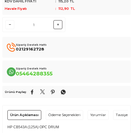
KDV DAHİL FİYATI
:
115,20
TL
Havale Fiyatı
:
112,90
TL
Sipariş Destek Hattı
02129162728
Sipariş Destek Hattı
05464288355
Ürünü Paylaş:
Ürün Açıklaması
Ödeme Seçenekleri
Yorumlar
Tavsiye Et
HP CB543A (125A) OPC DRUM