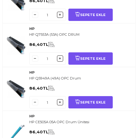
86,40
TL
DAHİL
FİYATI
SEPETE EKLE
HP
HP Q7553A (53A) OPC DRUM
KDV
86,40
TL
DAHİL
FİYATI
SEPETE EKLE
HP
HP Q5949A (49A) OPC Drum
KDV
86,40
TL
DAHİL
FİYATI
SEPETE EKLE
HP
HP CE505A 05A OPC Drum Ünitesi
KDV
86,40
TL
DAHİL
FİYATI