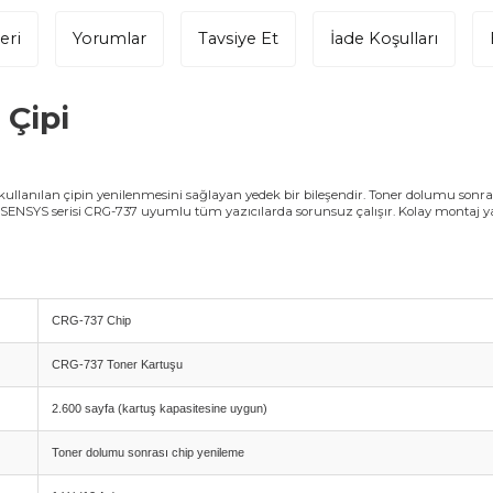
eri
Yorumlar
Tavsiye Et
İade Koşulları
Çipi
llanılan çipin yenilenmesini sağlayan yedek bir bileşendir. Toner dolumu sonras
ENSYS serisi CRG-737 uyumlu tüm yazıcılarda sorunsuz çalışır. Kolay montaj yapı
CRG-737 Chip
CRG-737 Toner Kartuşu
2.600 sayfa (kartuş kapasitesine uygun)
Toner dolumu sonrası chip yenileme