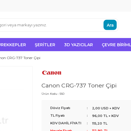
Ara
ÜREKKEPLER
ŞERITLER
3D YAZICILAR
ÇEVRE BIRIML
non CRG-737 Toner Çipi
Canon CRG-737 Toner Çipi
Ürün Kodu :
560
Döviz Fiyatı
:
2,00 USD + KDV
TL Fiyatı
:
96,00
TL + KDV
KDV DAHİL FİYATI
:
115,20
TL
Havale Fiyatı
:
112,90
TL