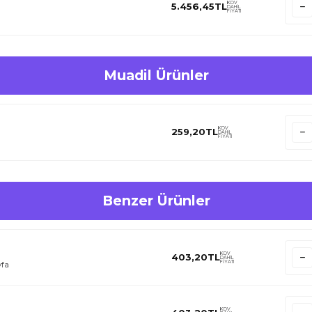
KDV
5.456,45
TL
DAHİL
FİYATI
ın.
kat edin.
r.
deneyin.
Muadil Ürünler
KDV
259,20
TL
DAHİL
FİYATI
Benzer Ürünler
KDV
403,20
TL
DAHİL
FİYATI
yfa
KDV