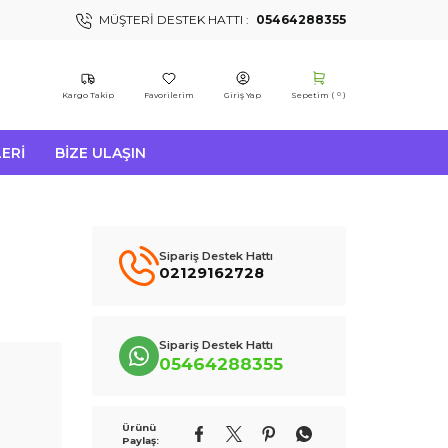
MÜŞTERI DESTEK HATTI :
05464288355
Kargo Takip
Favorilerim
Giriş Yap
Sepetim (
)
0
ERI
BIZE ULAŞIN
Sipariş Destek Hattı
02129162728
Sipariş Destek Hattı
05464288355
Ürünü
Paylaş: