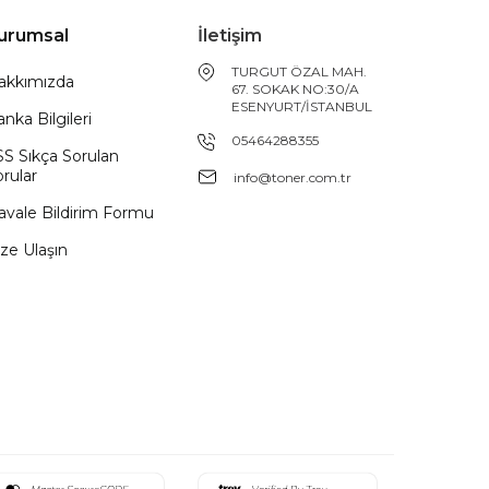
urumsal
İletişim
TURGUT ÖZAL MAH.
akkımızda
67. SOKAK NO:30/A
ESENYURT/İSTANBUL
nka Bilgileri
05464288355
SS Sıkça Sorulan
rular
info@toner.com.tr
avale Bildirim Formu
ze Ulaşın