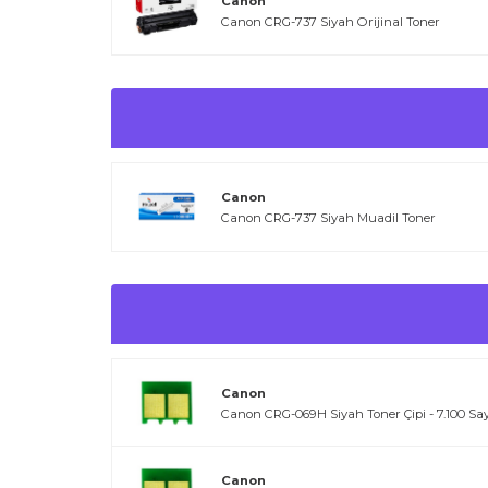
Kullanım İpuçları
Canon
Canon CRG-737 Siyah Orijinal Toner
Çip değişimi sırasında eski çipi zarar vermeden çıkar
Çipi takarken temas noktalarının temiz olmasına dik
Toner dolumu sonrası mutlaka yeni çip kullanılmalıdı
Yazıcı hata verirse kartuşu çıkarıp yeniden takmayı 
Canon
Canon CRG-737 Siyah Muadil Toner
Canon
Canon CRG-069H Siyah Toner Çipi - 7.100 Sa
Canon