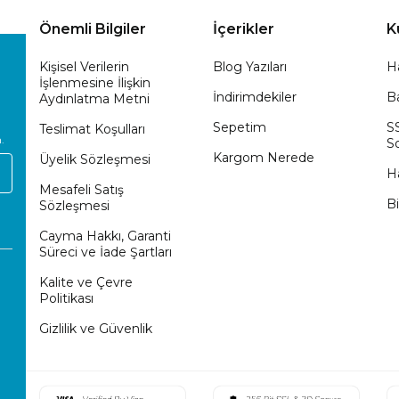
Önemli Bilgiler
İçerikler
K
Kişisel Verilerin
Blog Yazıları
H
İşlenmesine İlişkin
İndirimdekiler
Ba
Aydınlatma Metni
Sepetim
S
Teslimat Koşulları
.
So
Kargom Nerede
Üyelik Sözleşmesi
H
Mesafeli Satış
Bi
Sözleşmesi
Cayma Hakkı, Garanti
Süreci ve İade Şartları
Kalite ve Çevre
Politikası
Gizlilik ve Güvenlik