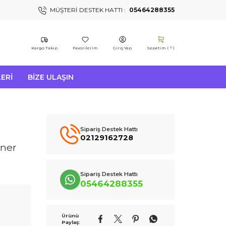
MÜŞTERI DESTEK HATTI :
05464288355
Kargo Takip
Favorilerim
Giriş Yap
Sepetim (
)
0
ERI
BIZE ULAŞIN
Sipariş Destek Hattı
02129162728
oner
Sipariş Destek Hattı
05464288355
Ürünü
Paylaş: