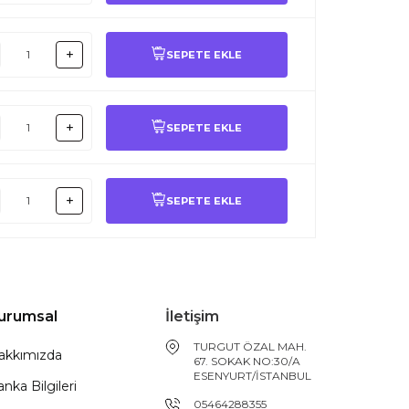
SEPETE EKLE
SEPETE EKLE
SEPETE EKLE
urumsal
İletişim
TURGUT ÖZAL MAH.
akkımızda
67. SOKAK NO:30/A
ESENYURT/İSTANBUL
nka Bilgileri
05464288355