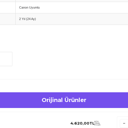
Canon Uyumlu
2 Yıl (24 Ay)
Orijinal Ürünler
KDV
4.620,00
TL
DAHİL
FİYATI