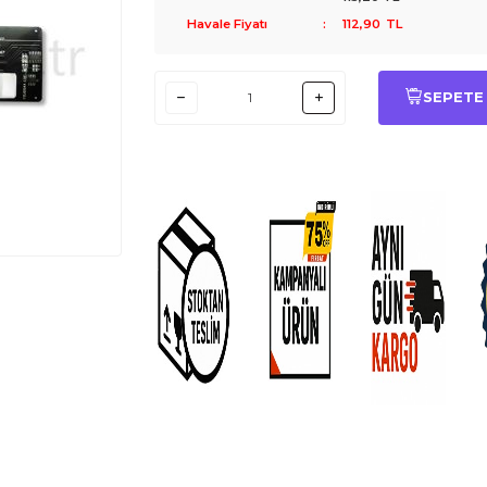
Havale Fiyatı
:
112,90
TL
SEPETE