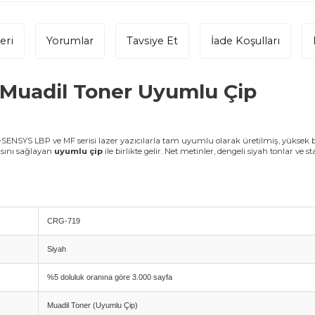
eri
Yorumlar
Tavsiye Et
İade Koşulları
 Muadil Toner Uyumlu Çip
ENSYS LBP ve MF serisi lazer yazıcılarla tam uyumlu olarak üretilmiş, yüksek b
asını sağlayan
uyumlu çip
ile birlikte gelir. Net metinler, dengeli siyah tonlar v
CRG-719
Siyah
%5 doluluk oranına göre 3.000 sayfa
Muadil Toner (Uyumlu Çip)