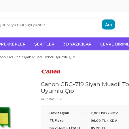
Ara
ÜREKKEPLER
ŞERITLER
3D YAZICILAR
ÇEVRE BIRIML
non CRG-719 Siyah Muadil Toner Uyumlu Çip
Canon CRG-719 Siyah Muadil T
Uyumlu Çip
Ürün Kodu :
84
Döviz Fiyatı
:
2,00 USD + KDV
TL Fiyatı
:
96,00
TL + KDV
KDV DAHİL FİYATI
:
115,20
TL