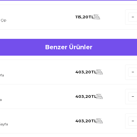
KDV
115,20
TL
DAHİL
FİYATI
 Çip
Benzer Ürünler
KDV
403,20
TL
DAHİL
FİYATI
yfa
KDV
403,20
TL
DAHİL
FİYATI
fa
KDV
403,20
TL
DAHİL
FİYATI
Sayfa