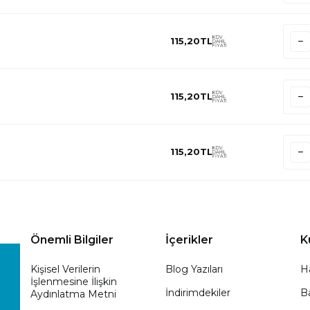
KDV
115,20
TL
DAHİL
FİYATI
KDV
115,20
TL
DAHİL
FİYATI
KDV
115,20
TL
DAHİL
FİYATI
Önemli Bilgiler
İçerikler
K
Kişisel Verilerin
Blog Yazıları
H
İşlenmesine İlişkin
İndirimdekiler
Ba
Aydınlatma Metni