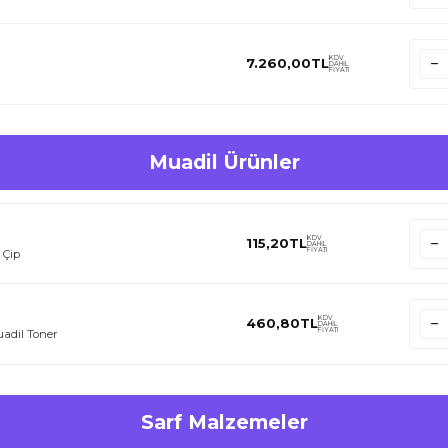
KDV
7.260,00
TL
DAHİL
FİYATI
Muadil Ürünler
fifçe çalkalayınız.
KDV
115,20
TL
DAHİL
z.
FİYATI
 Çip
.
KDV
460,80
TL
DAHİL
FİYATI
adil Toner
Sarf Malzemeler