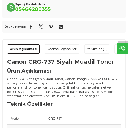
Sipariş Destek Hattı
T
O
E
R
.
O
M.
T
R
i
l
i
l
t
i
m
g
i
ğ
i
i
ç
t
e
ş
k
k
ü
e
r
S
i
z
n
y
r
d
m
c
o
l
a
b
l
i
r
i
05464288355
Ürünü Paylaş:
Ürün Açıklaması
Ödeme Seçenekleri
Yorumlar (11)
Tavsiye
Canon CRG-737 Siyah Muadil Toner
Ürün Açıklaması
Canon CRG-737 Siyah Muadil Toner, Canon imageCLASS ve i-SENSYS
serisi yazıcılarla tam uyumlu olacak şekilde üretilmiş yüksek
performanslı bir toner kartuşudur. Orijinal kalitesine yakın net ve
keskin siyah baskılar sunar. 2.600 sayfa baskı kapasitesi ile ev ve ofis
ortamlarında ekonomik ve uzun ömürlü kullanım sağlar.
Teknik Özellikler
Model
CRG-737