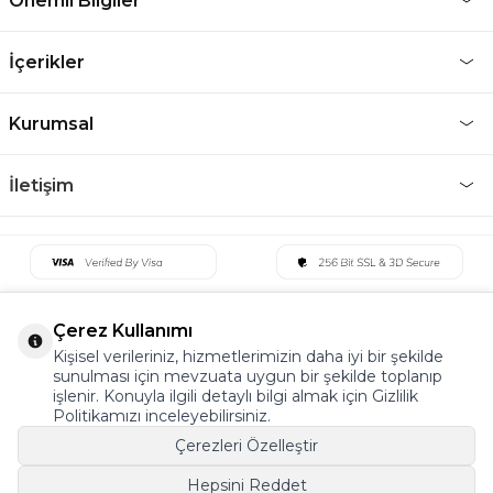
Önemli Bilgiler
İçerikler
Kurumsal
İletişim
Çerez Kullanımı
Kişisel verileriniz, hizmetlerimizin daha iyi bir şekilde
sunulması için mevzuata uygun bir şekilde toplanıp
işlenir. Konuyla ilgili detaylı bilgi almak için Gizlilik
Politikamızı inceleyebilirsiniz.
Çerezleri Özelleştir
Hepsini Reddet
©2022 Tüm Hakkı Saklıdır. v5 Tema19