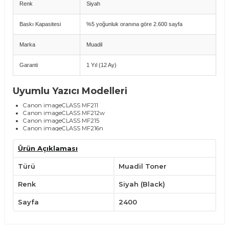
Renk
Siyah
Baskı Kapasitesi
%5 yoğunluk oranına göre 2.600 sayfa
Marka
Muadil
Garanti
1 Yıl (12 Ay)
Uyumlu Yazıcı Modelleri
Canon imageCLASS MF211
Canon imageCLASS MF212w
Canon imageCLASS MF215
Canon imageCLASS MF216n
Canon imageCLASS MF217w
Canon imageCLASS MF221d
Ürün Açıklaması
Canon imageCLASS MF223d
Canon imageCLASS MF226dn
Türü
Muadil Toner
Canon imageCLASS MF229dw
Canon i-SENSYS MF231
Canon i-SENSYS MF232w
Renk
Siyah (Black)
Canon i-SENSYS MF237w
Canon i-SENSYS MF244dw
Sayfa
2400
Canon i-SENSYS MF247dw
Canon i-SENSYS MF249dw