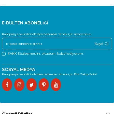
Avantajlar
Orijinale yakın kaliteli siyah baskılar.
Sıfır ürün olduğu için tekrar dolum yapılabilir.
Güvenlik etiketli kapalı kutu ile gönderilir.
InkWell markası altında 12 ay garantilidir.
E-BÜLTEN ABONELİĞİ
Ekonomik fiyat–yüksek performans avantajı.
Kullanım İpuçları
Kampanya ve indirimlerden haberdar olmak için abone olun.
Kullanmadan önce kartuşu hafifçe çalkalayın.
Serin ve kuru bir ortamda saklayın.
Kayıt Ol
Uyumlu Canon modellerinde kullanmaya özen gösterin.
Baskılar soluk gelirse drum ünitesini kontrol edin.
KVKK Sözleşmesi'ni
, okudum, kabul ediyorum.
SOSYAL MEDYA
Kampanya ve indirimlerden haberdar olmak için Bizi Takip Edin!