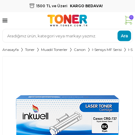
1500 TL ve Üzeri
KARGO BEDAVA!
0
Ara
Anasayfa
Toner
Muadil Tonerler
Canon
I-Sensys MF Serisi
I-S