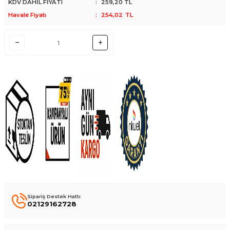
KDV DAHİL FİYATI
:
259,20
TL
Havale Fiyatı
:
254,02
TL
Sipariş Destek Hattı
02129162728