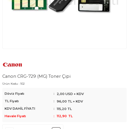
Canon CRG-729 (MG) Toner Çipi
Ürün Kodu :
102
Döviz Fiyatı
:
2,00 USD + KDV
TL Fiyatı
:
96,00
TL + KDV
KDV DAHİL FİYATI
:
115,20
TL
Havale Fiyatı
:
112,90
TL