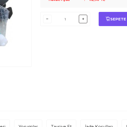
SEPETE
eri
Yorumlar
Tavsiye Et
İade Koşulları