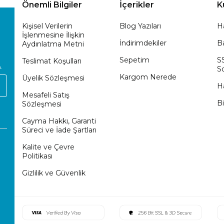
Önemli Bilgiler
İçerikler
K
Kişisel Verilerin
Blog Yazıları
H
İşlenmesine İlişkin
İndirimdekiler
Ba
Aydınlatma Metni
Sepetim
S
Teslimat Koşulları
.
So
Kargom Nerede
Üyelik Sözleşmesi
H
Mesafeli Satış
Bi
Sözleşmesi
Cayma Hakkı, Garanti
Süreci ve İade Şartları
Kalite ve Çevre
Politikası
Gizlilik ve Güvenlik