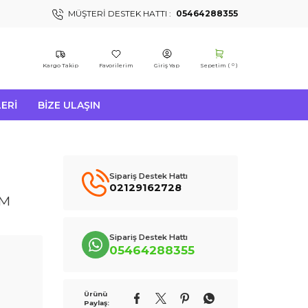
MÜŞTERI DESTEK HATTI :
05464288355
Kargo Takip
Favorilerim
Giriş Yap
Sepetim (
)
0
ERI
BIZE ULAŞIN
Sipariş Destek Hattı
02129162728
UM
Sipariş Destek Hattı
05464288355
Ürünü
Paylaş: