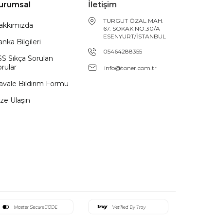
urumsal
İletişim
TURGUT ÖZAL MAH.
akkımızda
67. SOKAK NO:30/A
ESENYURT/İSTANBUL
nka Bilgileri
05464288355
SS Sıkça Sorulan
rular
info@toner.com.tr
avale Bildirim Formu
ze Ulaşın