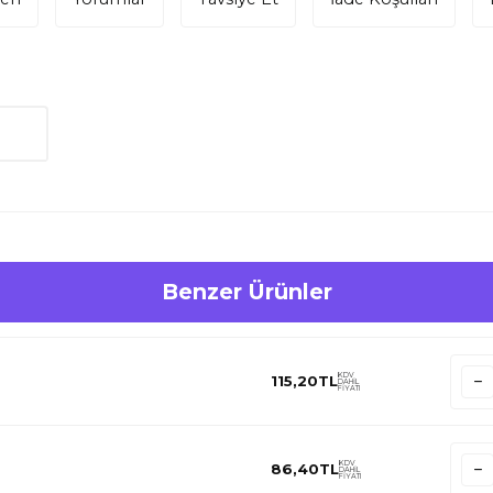
Benzer Ürünler
KDV
115,20
TL
DAHİL
FİYATI
KDV
86,40
TL
DAHİL
FİYATI