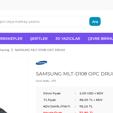
Ara
ÜREKKEPLER
ŞERITLER
3D YAZICILAR
ÇEVRE BIRIML
msung
SAMSUNG MLT-D108 OPC DRUM
SAMSUNG MLT-D108 OPC DR
Ürün Kodu :
275
Döviz Fiyatı
:
2,00 USD + KDV
TL Fiyatı
:
96,00
TL + KDV
KDV DAHİL FİYATI
:
115,20
TL
Havale Fiyatı
:
112,90
TL