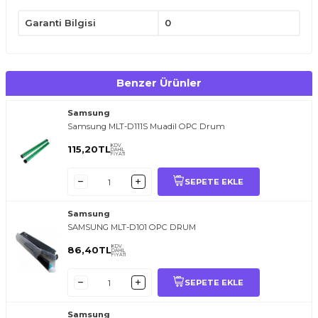
Garanti Bilgisi
0
Benzer Ürünler
Samsung
Samsung MLT-D111S Muadil OPC Drum
KDV
115,20
TL
DAHİL
FİYATI
SEPETE EKLE
Samsung
SAMSUNG MLT-D101 OPC DRUM
KDV
86,40
TL
DAHİL
FİYATI
SEPETE EKLE
Samsung