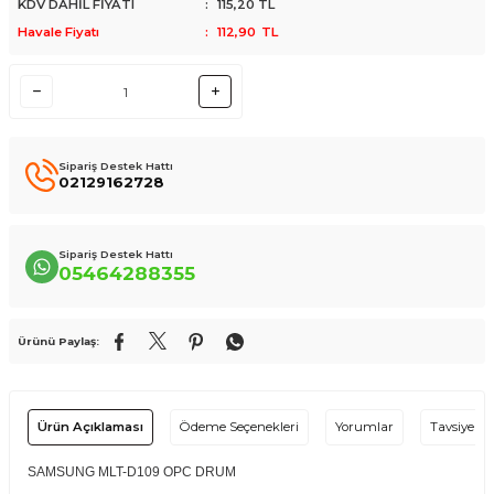
KDV DAHİL FİYATI
:
115,20
TL
Havale Fiyatı
:
112,90
TL
Sipariş Destek Hattı
02129162728
Sipariş Destek Hattı
05464288355
Ürünü Paylaş:
Ürün Açıklaması
Ödeme Seçenekleri
Yorumlar
Tavsiye Et
SAMSUNG MLT-D109 OPC DRUM