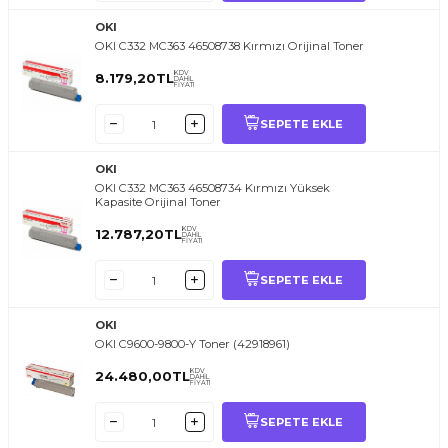
OKI
OKI C332 MC363 46508738 Kırmızı Orijinal Toner
KDV
8.179,20
TL
DAHİL
FİYATI
SEPETE EKLE
OKI
OKI C332 MC363 46508734 Kırmızı Yüksek
Kapasite Orijinal Toner
KDV
12.787,20
TL
DAHİL
FİYATI
SEPETE EKLE
OKI
OKI C9600-9800-Y Toner (42918961)
KDV
24.480,00
TL
DAHİL
FİYATI
SEPETE EKLE