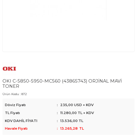
OKI C-5850-5950-MC560 (43865743) ORJİNAL MAVİ
TONER
Ürün Kodu :
872
Döviz Fiyatı
:
235,00 USD + KDV
TL Fiyatı
:
11.280,00
TL + KDV
KDV DAHİL FİYATI
:
13.536,00
TL
Havale Fiyatı
:
13.265,28
TL