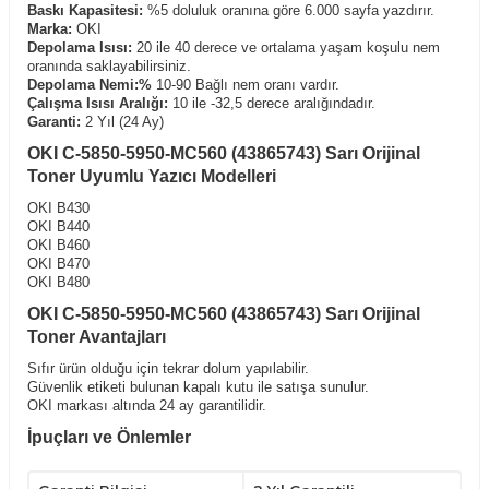
Baskı Kapasitesi:
%5 doluluk oranına göre 6.000 sayfa yazdırır.
Marka:
OKI
Depolama Isısı:
20 ile 40 derece ve ortalama yaşam koşulu nem
oranında saklayabilirsiniz.
Depolama Nemi:%
10-90 Bağlı nem oranı vardır.
Çalışma Isısı Aralığı:
10 ile -32,5 derece aralığındadır.
Garanti:
2 Yıl (24 Ay)
OKI C-5850-5950-MC560 (43865743) Sarı Orijinal
Toner Uyumlu Yazıcı Modelleri
OKI B430
OKI B440
OKI B460
OKI B470
OKI B480
OKI C-5850-5950-MC560 (43865743) Sarı Orijinal
Toner Avantajları
Sıfır ürün olduğu için tekrar dolum yapılabilir.
Güvenlik etiketi bulunan kapalı kutu ile satışa sunulur.
OKI markası altında 24 ay garantilidir.
İpuçları ve Önlemler
Silindirlerin yüzeyine dokunmayın.
Serin ve kuru yerde tutun.