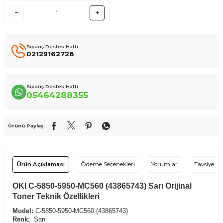
Sipariş Destek Hattı
02129162728
Sipariş Destek Hattı
05464288355
Ürünü Paylaş:
Ürün Açıklaması
Ödeme Seçenekleri
Yorumlar
Tavsiye Et
OKI C-5850-5950-MC560 (43865743) Sarı Orijinal
Toner Teknik Özellikleri
Model:
C-5850-5950-MC560 (43865743)
Renk:
Sarı