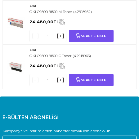
OKI
OKI C9600-9800-M Toner (42918962)
KDV
24.480,00
TL
DAHİL
FİYATI
SEPETE EKLE
OKI
OKI C9600-9800-C Toner (42918963)
KDV
24.480,00
TL
DAHİL
FİYATI
SEPETE EKLE
E-BÜLTEN ABONELİĞİ
Kampanya ve indirimlerden haberdar olmak için abone olun.