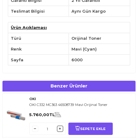
Garanti Bilgisi
2 Yıl Garantili
Sadece belirli uyumlu yazıcılarda kullanın.
Yatay konumda tutarak,kullanımdan önce hafifçe çalkalayın.
Teslimat Bilgisi
Aynı Gün Kargo
Çocukların ulaşabileceği yerlerden uzak tutunuz.
Ürün Açıklaması
Türü
Orijinal Toner
Renk
Mavi (Cyan)
Sayfa
6000
Benzer Ürünler
OKI
OKI C332 MC363 46508739 Mavi Orijinal Toner
KDV
5.760,00
TL
DAHİL
FİYATI
SEPETE EKLE