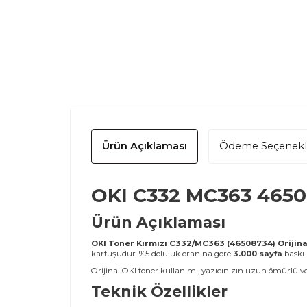
Ürün Açıklaması
Ödeme Seçenekl
OKI C332 MC363 46508
Ürün Açıklaması
OKI Toner Kırmızı C332/MC363 (46508734) Orijina
kartuşudur. %5 doluluk oranına göre
3.000 sayfa
baskı 
Orijinal OKI toner kullanımı, yazıcınızın uzun ömürlü ve s
Teknik Özellikler