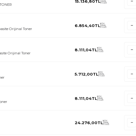
15.136,80
TL
DAHİL
FİYATI
I TONER
KDV
6.854,40
TL
DAHİL
FİYATI
site Orijinal Toner
KDV
8.111,04
TL
DAHİL
FİYATI
ite Orijinal Toner
KDV
5.712,00
TL
DAHİL
FİYATI
ner
KDV
8.111,04
TL
DAHİL
FİYATI
Toner
KDV
24.276,00
TL
DAHİL
FİYATI