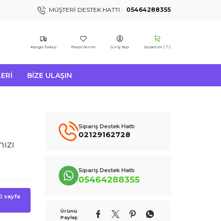
MÜŞTERI DESTEK HATTI :
05464288355
Kargo Takip
Favorilerim
Giriş Yap
Sepetim (
)
0
ERI
BIZE ULAŞIN
Sipariş Destek Hattı
02129162728
ızı
Sipariş Destek Hattı
05464288355
00 sayfa
Ürünü
Paylaş: