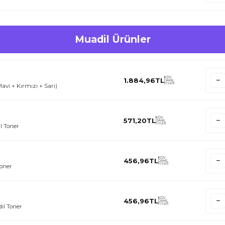
Muadil Ürünler
KDV
1.884,96
TL
DAHİL
FİYATI
avi + Kırmızı + Sarı)
KDV
571,20
TL
DAHİL
FİYATI
l Toner
KDV
456,96
TL
DAHİL
FİYATI
oner
KDV
456,96
TL
DAHİL
FİYATI
il Toner