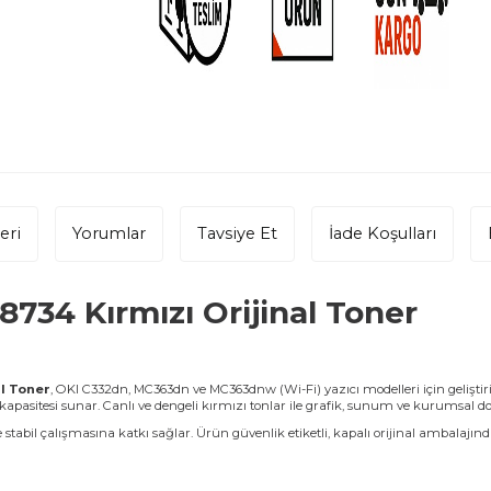
eri
Yorumlar
Tavsiye Et
İade Koşulları
734 Kırmızı Orijinal Toner
l Toner
, OKI C332dn, MC363dn ve MC363dnw (Wi-Fi) yazıcı modelleri için geliştir
kapasitesi sunar. Canlı ve dengeli kırmızı tonlar ile grafik, sunum ve kurumsal 
tabil çalışmasına katkı sağlar. Ürün güvenlik etiketli, kapalı orijinal ambalajında