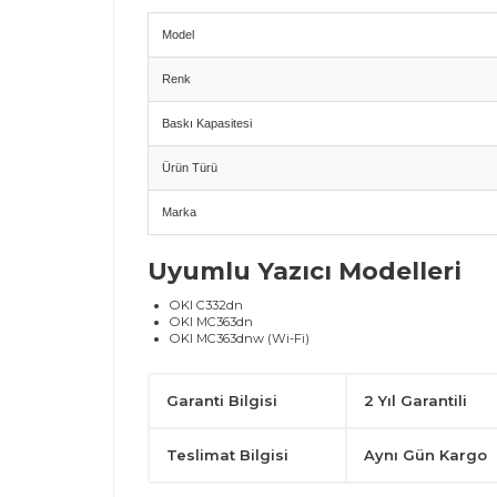
Model
Renk
Baskı Kapasitesi
Ürün Türü
Marka
Uyumlu Yazıcı Modelleri
OKI C332dn
OKI MC363dn
OKI MC363dnw (Wi-Fi)
Avantajlar
Garanti Bilgisi
2 Yıl Garantili
Orijinal üretici kalitesi
Canlı ve dengeli kırmızı baskı performansı
Teslimat Bilgisi
Aynı Gün Kargo
Yüksek verim (3.000 sayfa)
Yazıcı ile tam uyumlu stabil çalışma
Orijinal kapalı ambalaj