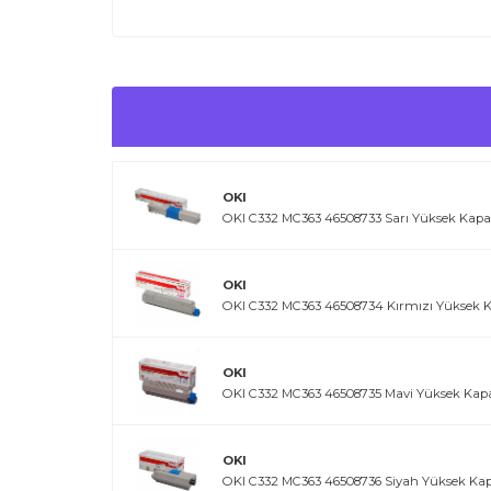
Kullanım İpuçları
Kurulum öncesi yazıcıyı kapatınız.
Toner silindir yüzeyine temas etmeyiniz.
Serin ve kuru ortamda muhafaza ediniz.
Orijinal ambalajında saklayınız.
OKI
OKI C332 MC363 46508733 Sarı Yüksek Kapasi
OKI
OKI C332 MC363 46508734 Kırmızı Yüksek Ka
OKI
OKI C332 MC363 46508735 Mavi Yüksek Kapas
OKI
OKI C332 MC363 46508736 Siyah Yüksek Kapa