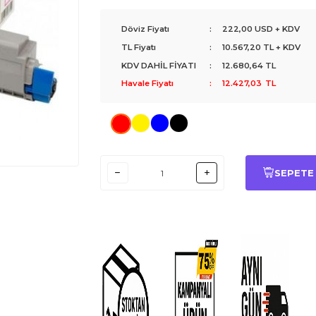
Döviz Fiyatı
:
222,00 USD + KDV
TL Fiyatı
:
10.567,20
TL + KDV
KDV DAHİL FİYATI
:
12.680,64
TL
Havale Fiyatı
:
12.427,03
TL
SEPETE