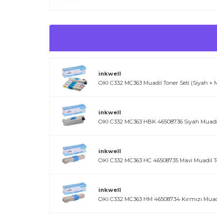
inkwell
OKI C332 MC363 Muadil Toner Seti (Siyah + M
inkwell
OKI C332 MC363 HBK 46508736 Siyah Muadi
inkwell
OKI C332 MC363 HC 46508735 Mavi Muadil T
inkwell
OKI C332 MC363 HM 46508734 Kırmızı Muad