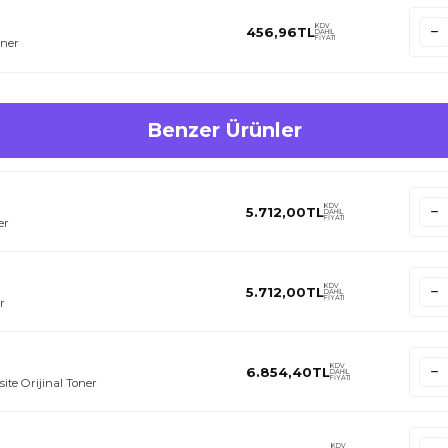
KDV
456,96
TL
DAHİL
FİYATI
oner
Benzer Ürünler
KDV
5.712,00
TL
DAHİL
FİYATI
er
KDV
5.712,00
TL
DAHİL
FİYATI
r
KDV
6.854,40
TL
DAHİL
FİYATI
te Orijinal Toner
KDV