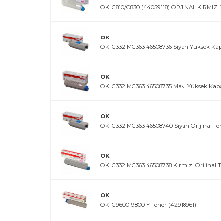
OKI C810/C830 (44059118) ORJİNAL KIRMIZ
OKI
OKI C332 MC363 46508736 Siyah Yüksek Kapa
OKI
OKI C332 MC363 46508735 Mavi Yüksek Kapas
OKI
OKI C332 MC363 46508740 Siyah Orijinal To
OKI
OKI C332 MC363 46508738 Kırmızı Orijinal 
OKI
OKI C9600-9800-Y Toner (42918961)