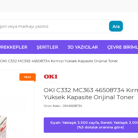
Ara
ÜREKKEPLER
ŞERITLER
3D YAZICILAR
ÇEVRE BIRIML
OKI C332 MC363 46508734 Kırmızı Yüksek Kapasite Orijinal Toner
Yeni
OKI C332 MC363 46508734 Kırm
Yüksek Kapasite Orijinal Toner
Ürün Kodu :
OKI46508734
Siyah: Yaklaşık 3.500 sayfa, Renkli: Yaklaşık 3.0
(%5 doluluk oranına göre)