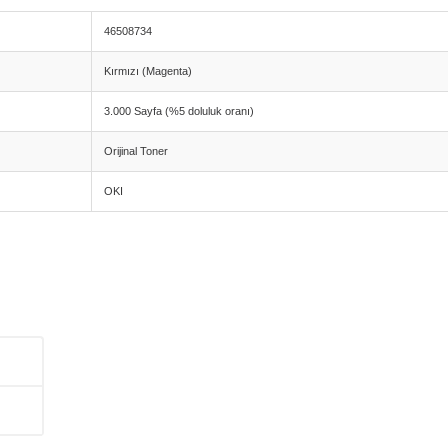
46508734
Kırmızı (Magenta)
3.000 Sayfa (%5 doluluk oranı)
Orijinal Toner
OKI