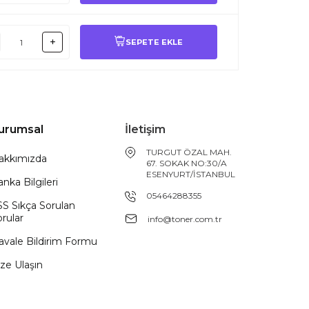
SEPETE EKLE
urumsal
İletişim
TURGUT ÖZAL MAH.
akkımızda
67. SOKAK NO:30/A
ESENYURT/İSTANBUL
nka Bilgileri
05464288355
SS Sıkça Sorulan
rular
info@toner.com.tr
avale Bildirim Formu
ze Ulaşın