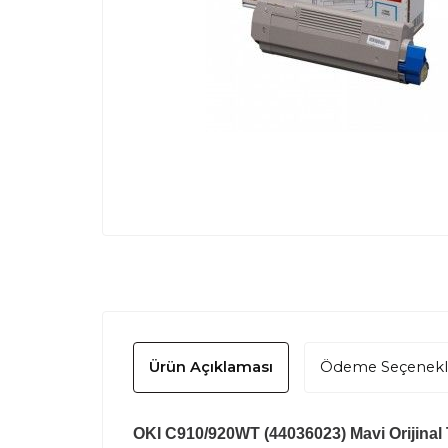
Ürün Açıklaması
Ödeme Seçenekl
OKI C910/920WT (44036023) Mavi Orijinal T