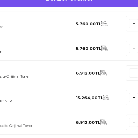
KDV
5.760,00
TL
DAHİL
FİYATI
er
KDV
5.760,00
TL
DAHİL
FİYATI
r
KDV
6.912,00
TL
DAHİL
FİYATI
te Orijinal Toner
KDV
15.264,00
TL
DAHİL
FİYATI
I TONER
KDV
6.912,00
TL
DAHİL
FİYATI
site Orijinal Toner