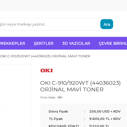
Ara
ÜREKKEPLER
ŞERITLER
3D YAZICILAR
ÇEVRE BIRIML
OKI C-910/920WT (44036023) ORJİNAL MAVİ TONER
OKI C-910/920WT (44036023)
ORJİNAL MAVİ TONER
Ürün Kodu :
881
Döviz Fiyatı
:
200,00 USD + KDV
TL Fiyatı
:
9.600,00
TL + KDV
KDV DAHİL FİYATI
:
11.520,00
TL