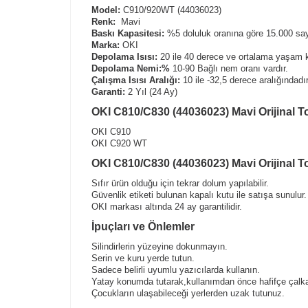
Model:
C910/920WT (44036023)
Renk:
Mavi
Baskı Kapasitesi:
%5 doluluk oranına göre 15.000 sayf
Marka:
OKI
Depolama Isısı:
20 ile 40 derece ve ortalama yaşam k
Depolama Nemi:%
10-90 Bağlı nem oranı vardır.
Çalışma Isısı Aralığı:
10 ile -32,5 derece aralığındadır
Garanti:
2 Yıl (24 Ay)
OKI C810/C830 (44036023) Mavi Orijinal T
OKI C910
OKI C920 WT
OKI C810/C830 (44036023) Mavi Orijinal To
Sıfır ürün olduğu için tekrar dolum yapılabilir.
Güvenlik etiketi bulunan kapalı kutu ile satışa sunulur.
OKI markası altında 24 ay garantilidir.
İpuçları ve Önlemler
Silindirlerin yüzeyine dokunmayın.
Serin ve kuru yerde tutun.
Sadece belirli uyumlu yazıcılarda kullanın.
Yatay konumda tutarak,kullanımdan önce hafifçe çalka
Çocukların ulaşabileceği yerlerden uzak tutunuz.