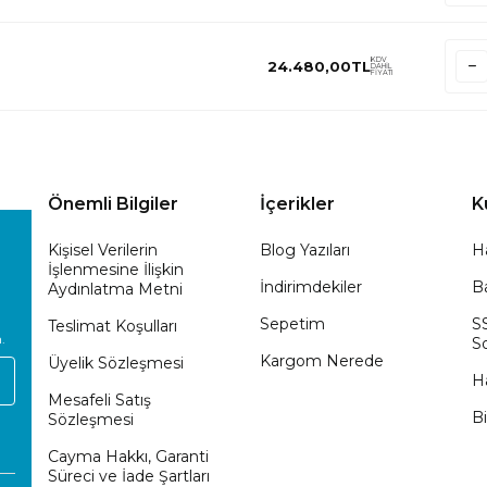
KDV
24.480,00
TL
DAHİL
FİYATI
Önemli Bilgiler
İçerikler
K
Kişisel Verilerin
Blog Yazıları
H
İşlenmesine İlişkin
İndirimdekiler
Ba
Aydınlatma Metni
Sepetim
S
Teslimat Koşulları
.
So
Kargom Nerede
Üyelik Sözleşmesi
H
Mesafeli Satış
Bi
Sözleşmesi
Cayma Hakkı, Garanti
Süreci ve İade Şartları