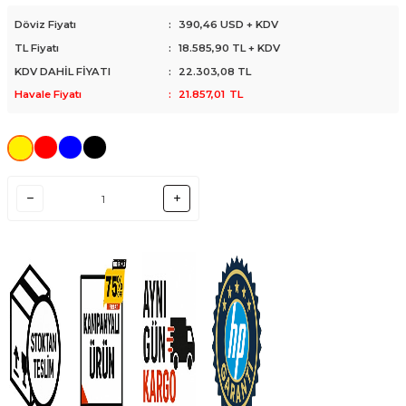
Döviz Fiyatı
:
390,46 USD + KDV
TL Fiyatı
:
18.585,90
TL + KDV
KDV DAHİL FİYATI
:
22.303,08
TL
Havale Fiyatı
:
21.857,01
TL