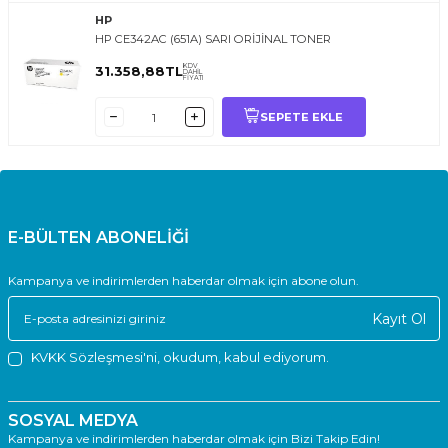
HP
HP CE342AC (651A) SARI ORİJİNAL TONER
KDV
31.358,88
TL
DAHİL
FİYATI
SEPETE EKLE
E-BÜLTEN ABONELİĞİ
Kampanya ve indirimlerden haberdar olmak için abone olun.
Kayıt Ol
KVKK Sözleşmesi'ni
, okudum, kabul ediyorum.
SOSYAL MEDYA
Kampanya ve indirimlerden haberdar olmak için Bizi Takip Edin!