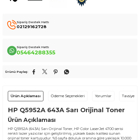
Sipariş Destek Hattı
02129162728
Sipariş Destek Hattı
05464288355
Ürünü Paylaş:
Ürün Açıklaması
Ödeme Seçenekleri
Yorumlar
Tavsiye Et
HP Q5952A 643A Sarı Orijinal Toner
Ürün Açıklaması
HP Q5952A (643A) Sarı Orijinal Toner, HP Color LaserJet 4700 serisi
renkli lazer yazıcılar için geliştirilmiş, yüksek baskı kalitesi sunan
orijinal toner kartuşudur. %5 sayfa doluluk oranına göre yaklaşık 10.000