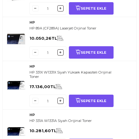
SEPETE EKLE
HP
HP 89A (CF289A) Laserjet Orjinal Toner
KDV
10.050,26
TL
DAHİL
FİYATI
SEPETE EKLE
HP
HP 331X W1331X Siyah Yüksek Kapasiteli Orijinal
Toner
KDV
17.136,00
TL
DAHİL
FİYATI
SEPETE EKLE
HP
HP 331A W1331A Siyah Orijinal Toner
KDV
10.281,60
TL
DAHİL
FİYATI