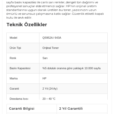
sayfa baskı kapasitesi ile canlı sarı renkler, dengeli ton dağılımı ve
profesyonel sonuçlar elde etmenizi sağlar. HP’nin orijinal üretim
standartlarına uygun olarak üretilen bu toner, yazıcınızın uzun
ömürlü ve sorunsuz çalışmasına katkı sağlar. Güvenlik etiketli kapalı
kutu ile sevk edilir.
Teknik Özellikler
Model
Q5952A / 643A
Ürün Tipi
Orijinal Toner
Renk
Sarı
Baskı Kapasitesi
%5 doluluk oranına göre yaklaşık 10.000 sayfa
Marka
HP
Garanti
2 Yıl (24 Ay)
Depolama Isısı
20 – 40 °C
Garanti Bilgisi
2 Yıl Garantili
Depolama Nemi
%10 – %90 bağıl nem