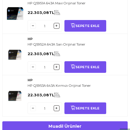
HP Q5951A 643A Mavi Orijinal Toner
KDV
22.303,08
TL
DAHİL
FİYATI
SEPETE EKLE
HP
HP Q5952A 643A Sarı Orijinal Toner
KDV
22.303,08
TL
DAHİL
FİYATI
SEPETE EKLE
HP
HP Q5953A 643A Kırmızı Orijinal Toner
T
O
E
R
.
O
M.
T
R
i
l
i
l
t
i
m
g
i
ğ
i
i
ç
t
e
ş
k
k
ü
e
r
S
i
z
n
y
r
d
m
c
o
l
a
b
l
i
r
i
KDV
22.303,08
TL
DAHİL
FİYATI
SEPETE EKLE
Muadil Ürünler