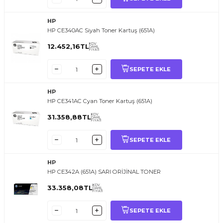
HP
HP CE340AC Siyah Toner Kartuş (651A)
KDV
12.452,16
TL
DAHİL
FİYATI
SEPETE EKLE
HP
HP CE341AC Cyan Toner Kartuş (651A)
KDV
31.358,88
TL
DAHİL
FİYATI
SEPETE EKLE
HP
HP CE342A (651A) SARI ORİJİNAL TONER
KDV
33.358,08
TL
DAHİL
FİYATI
SEPETE EKLE