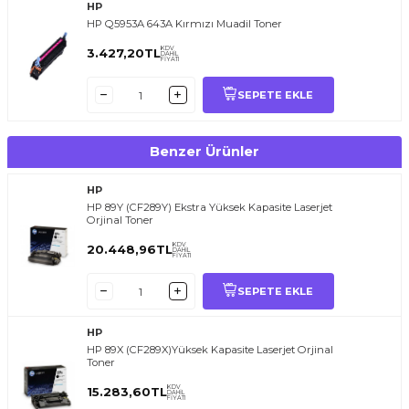
HP
HP Q5953A 643A Kırmızı Muadil Toner
KDV
3.427,20
TL
DAHİL
FİYATI
SEPETE EKLE
Benzer Ürünler
HP
HP 89Y (CF289Y) Ekstra Yüksek Kapasite Laserjet
Orjinal Toner
KDV
20.448,96
TL
DAHİL
FİYATI
SEPETE EKLE
HP
HP 89X (CF289X)Yüksek Kapasite Laserjet Orjinal
Toner
KDV
15.283,60
TL
DAHİL
FİYATI