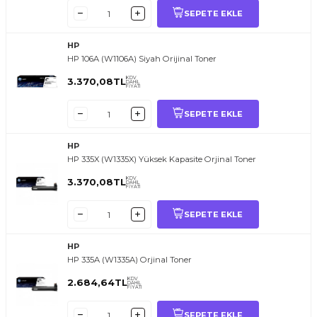
SEPETE EKLE
HP
HP 106A (W1106A) Siyah Orijinal Toner
KDV
3.370,08
TL
DAHİL
FİYATI
SEPETE EKLE
HP
HP 335X (W1335X) Yüksek Kapasite Orjinal Toner
KDV
3.370,08
TL
DAHİL
FİYATI
SEPETE EKLE
HP
HP 335A (W1335A) Orjinal Toner
KDV
2.684,64
TL
DAHİL
FİYATI
SEPETE EKLE