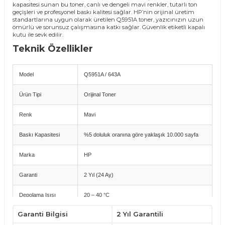
kapasitesi sunan bu toner, canlı ve dengeli mavi renkler, tutarlı ton
geçişleri ve profesyonel baskı kalitesi sağlar. HP’nin orijinal üretim
standartlarına uygun olarak üretilen Q5951A toner, yazıcınızın uzun
ömürlü ve sorunsuz çalışmasına katkı sağlar. Güvenlik etiketli kapalı
kutu ile sevk edilir.
Teknik Özellikler
Model
Q5951A / 643A
Ürün Tipi
Orijinal Toner
Renk
Mavi
Baskı Kapasitesi
%5 doluluk oranına göre yaklaşık 10.000 sayfa
Marka
HP
Garanti
2 Yıl (24 Ay)
Depolama Isısı
20 – 40 °C
Garanti Bilgisi
2 Yıl Garantili
Depolama Nemi
%10 – %90 bağıl nem