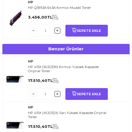
HP
HP Q5953A 643A Kırmızı Muadil Toner
KDV
3.456,00
TL
DAHİL
FİYATI
SEPETE EKLE
Benzer Ürünler
HP
HP 415X (W2033X) Kırmızı Yüksek Kapasite
Orijinal Toner
KDV
17.510,40
TL
DAHİL
FİYATI
SEPETE EKLE
HP
HP 415X (W2032X) Sarı Yüksek Kapasite Orijinal
Toner
KDV
17.510,40
TL
DAHİL
FİYATI