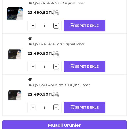
HP Q5951A 643A Mavi Orijinal Toner
KDV
22.490,50
TL
DAHİL
FİYATI
SEPETE EKLE
HP
HP Q5952A 643A Sarı Orijinal Toner
KDV
22.490,50
TL
DAHİL
FİYATI
SEPETE EKLE
HP
HP Q5953A 643A Kırmızı Orijinal Toner
KDV
22.490,50
TL
T
O
E
R
.
O
M.
T
R
i
l
i
l
t
i
m
g
i
ğ
i
i
ç
t
e
ş
k
k
ü
e
r
S
i
z
n
y
r
d
m
c
o
l
a
b
l
i
r
i
DAHİL
FİYATI
SEPETE EKLE
Muadil Ürünler