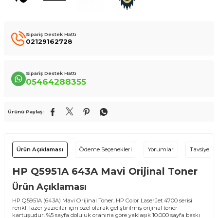
Sipariş Destek Hattı
02129162728
Sipariş Destek Hattı
05464288355
Ürünü Paylaş:
Ürün Açıklaması
Ödeme Seçenekleri
Yorumlar
Tavsiye Et
HP Q5951A 643A Mavi Orijinal Toner
Ürün Açıklaması
HP Q5951A (643A) Mavi Orijinal Toner, HP Color LaserJet 4700 serisi
renkli lazer yazıcılar için özel olarak geliştirilmiş orijinal toner
kartuşudur. %5 sayfa doluluk oranına göre yaklaşık 10.000 sayfa baskı