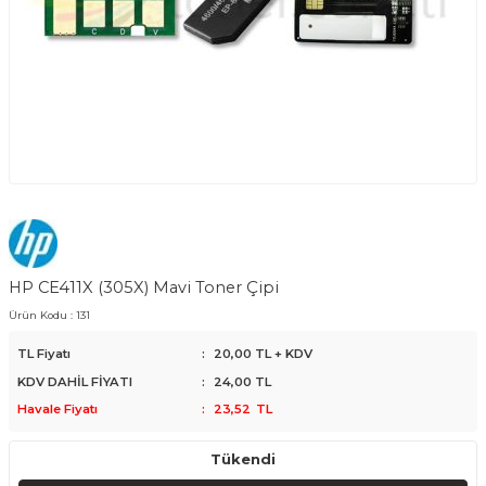
HP CE411X (305X) Mavi Toner Çipi
Ürün Kodu :
131
TL Fiyatı
:
20,00
TL + KDV
KDV DAHİL FİYATI
:
24,00
TL
Havale Fiyatı
:
23,52
TL
Tükendi