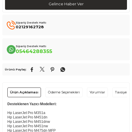
Gelince Haber Ver
Sipariş Destek Hattı
02129162728
Sipariş Destek Hattı
05464288355
Ürünü Paylaş:
Ürün Açıklaması
Ödeme Seçenekleri
Yorumlar
Tavsiye Et
Desteklenen Yazıcı Modelleri:
Hp LaserJet Pro M351a
Hp LaserJet Pro M451dn
Hp LaserJet Pro M451dnw
Hp LaserJet Pro M451nw
Hp LaserJet Pro M475dn MFP