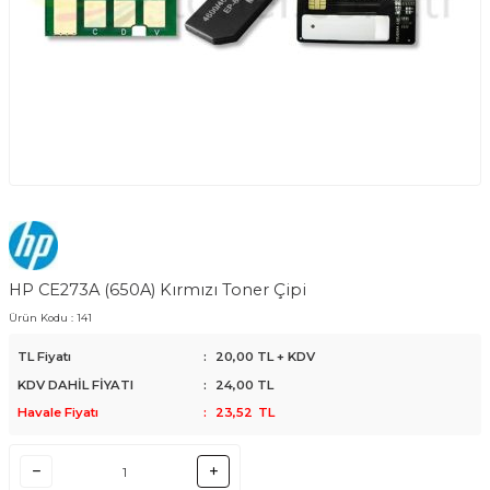
HP CE273A (650A) Kırmızı Toner Çipi
Ürün Kodu :
141
TL Fiyatı
:
20,00
TL + KDV
KDV DAHİL FİYATI
:
24,00
TL
Havale Fiyatı
:
23,52
TL