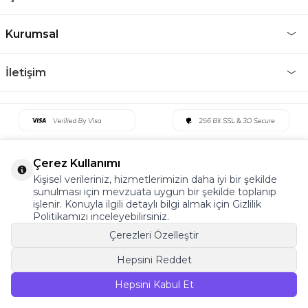
Kurumsal
İletişim
Çerez Kullanımı
Kişisel verileriniz, hizmetlerimizin daha iyi bir şekilde
sunulması için mevzuata uygun bir şekilde toplanıp
işlenir. Konuyla ilgili detaylı bilgi almak için Gizlilik
Politikamızı inceleyebilirsiniz.
Çerezleri Özelleştir
Hepsini Reddet
©2022 Tüm Hakkı Saklıdır. v5 Tema19
Hepsini Kabul Et
SEPETE EKLE
T
-Soft
E-Ticaret
Sistemleriyle Hazırlanmıştır.