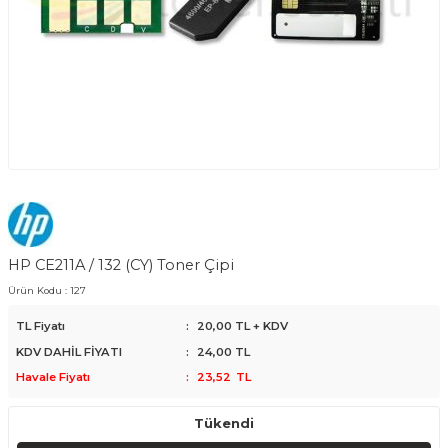
HP CE211A / 132 (CY) Toner Çipi
Ürün Kodu :
127
TL Fiyatı
:
20,00
TL + KDV
KDV DAHİL FİYATI
:
24,00
TL
Havale Fiyatı
:
23,52
TL
Tükendi