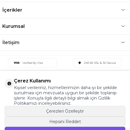
İçerikler
Kurumsal
İletişim
Çerez Kullanımı
Kişisel verileriniz, hizmetlerimizin daha iyi bir şekilde
sunulması için mevzuata uygun bir şekilde toplanıp
işlenir. Konuyla ilgili detaylı bilgi almak için Gizlilik
Politikamızı inceleyebilirsiniz.
Çerezleri Özelleştir
Hepsini Reddet
©2022 Tüm Hakkı Saklıdır. v5 Tema19