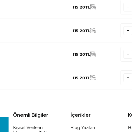
KDV
115,20
TL
DAHİL
FİYATI
KDV
115,20
TL
DAHİL
FİYATI
KDV
115,20
TL
DAHİL
FİYATI
KDV
115,20
TL
DAHİL
FİYATI
Önemli Bilgiler
İçerikler
K
Kişisel Verilerin
Blog Yazıları
H