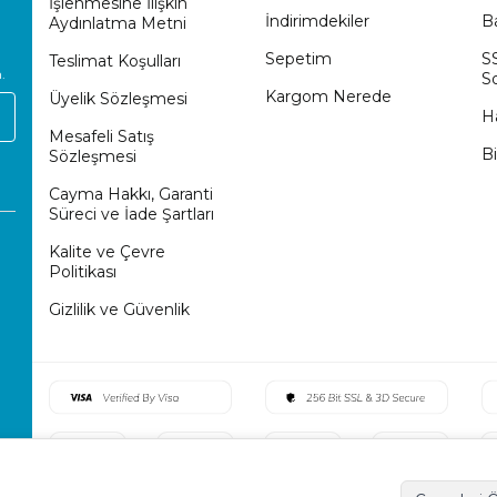
İşlenmesine İlişkin
İndirimdekiler
Ba
Aydınlatma Metni
Sepetim
S
Teslimat Koşulları
.
So
Kargom Nerede
Üyelik Sözleşmesi
H
Mesafeli Satış
Bi
Sözleşmesi
Cayma Hakkı, Garanti
Süreci ve İade Şartları
Kalite ve Çevre
Politikası
Gizlilik ve Güvenlik