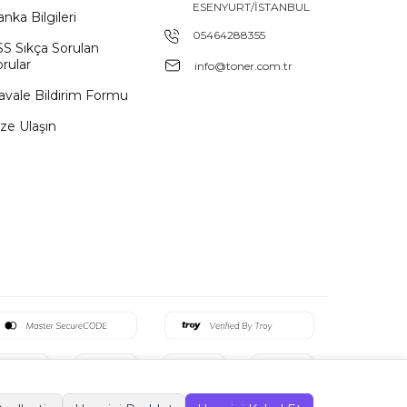
ESENYURT/İSTANBUL
nka Bilgileri
05464288355
SS Sıkça Sorulan
rular
info@toner.com.tr
avale Bildirim Formu
ze Ulaşın