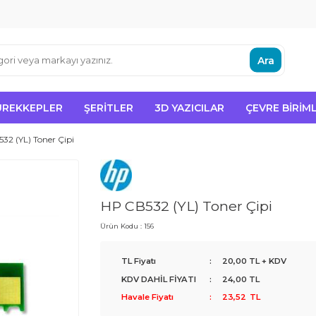
Ara
ÜREKKEPLER
ŞERITLER
3D YAZICILAR
ÇEVRE BIRIML
32 (YL) Toner Çipi
HP CB532 (YL) Toner Çipi
Ürün Kodu :
156
TL Fiyatı
:
20,00
TL + KDV
KDV DAHİL FİYATI
:
24,00
TL
Havale Fiyatı
:
23,52
TL