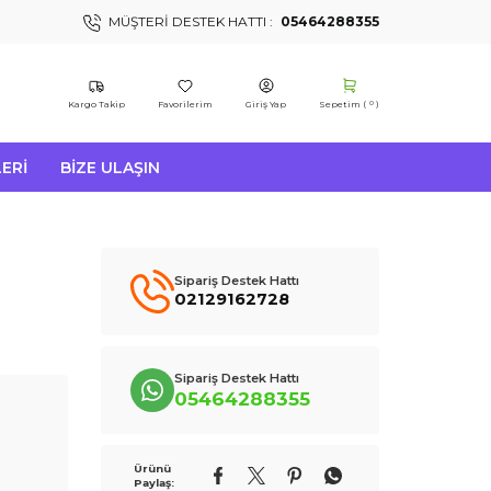
MÜŞTERI DESTEK HATTI :
05464288355
Kargo Takip
Favorilerim
Giriş Yap
Sepetim (
)
0
ERI
BIZE ULAŞIN
Sipariş Destek Hattı
02129162728
Sipariş Destek Hattı
05464288355
Ürünü
Paylaş: