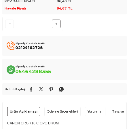
KDV DAHİL FİYATI
:
86,40
TL
Havale Fiyatı
:
84,67
TL
Sipariş Destek Hattı
02129162728
Sipariş Destek Hattı
05464288355
Ürünü Paylaş:
Ürün Açıklaması
Ödeme Seçenekleri
Yorumlar
Tavsiye Et
CANON CRG 716 C OPC DRUM