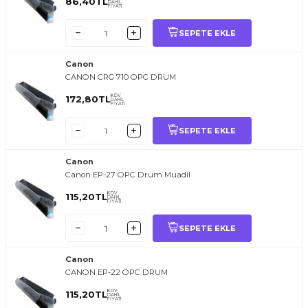
86,40
TL
DAHİL
FİYATI
SEPETE EKLE
Canon
CANON CRG 710 OPC DRUM
KDV
172,80
TL
DAHİL
FİYATI
SEPETE EKLE
Canon
Canon EP-27 OPC Drum Muadil
KDV
115,20
TL
DAHİL
FİYATI
SEPETE EKLE
Canon
CANON EP-22 OPC DRUM
KDV
115,20
TL
DAHİL
FİYATI