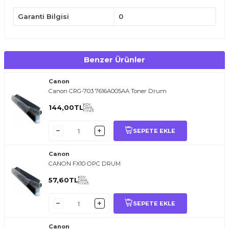
Garanti Bilgisi
0
Benzer Ürünler
Canon
Canon CRG-703 7616A005AA Toner Drum
KDV
144,00
TL
DAHİL
FİYATI
SEPETE EKLE
Canon
CANON FX10 OPC DRUM
KDV
57,60
TL
DAHİL
FİYATI
SEPETE EKLE
Canon