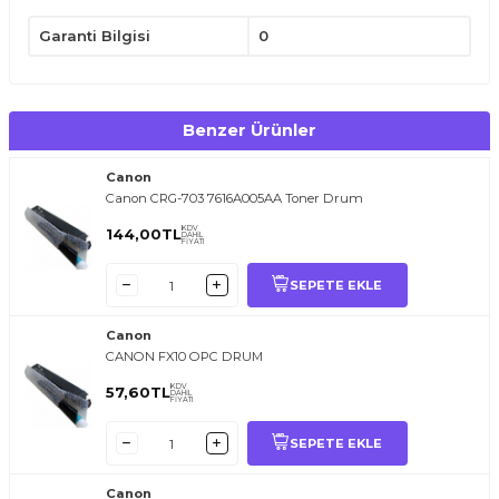
Garanti Bilgisi
0
Benzer Ürünler
Canon
Canon CRG-703 7616A005AA Toner Drum
KDV
144,00
TL
DAHİL
FİYATI
SEPETE EKLE
Canon
CANON FX10 OPC DRUM
KDV
57,60
TL
DAHİL
FİYATI
SEPETE EKLE
Canon