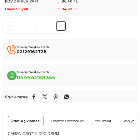
KDV DAHİL FİYATI
:
86,40
TL
Havale Fiyatı
:
84,67
TL
Sipariş Destek Hattı
02129162728
Sipariş Destek Hattı
05464288355
Ürünü Paylaş:
Ürün Açıklaması
Ödeme Seçenekleri
Yorumlar
Tavsiye Et
CANON CRG719 OPC DRUM