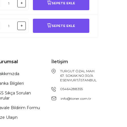
SEPETE EKLE
SEPETE EKLE
urumsal
İletişim
TURGUT ÖZAL MAH.
akkımızda
67. SOKAK NO:30/A
ESENYURT/İSTANBUL
nka Bilgileri
05464288355
SS Sıkça Sorulan
rular
info@toner.com.tr
avale Bildirim Formu
ze Ulaşın