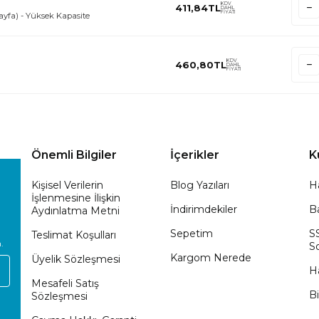
KDV
411,84
TL
DAHİL
FİYATI
ayfa) - Yüksek Kapasite
KDV
460,80
TL
DAHİL
FİYATI
Önemli Bilgiler
İçerikler
K
Kişisel Verilerin
Blog Yazıları
H
İşlenmesine İlişkin
İndirimdekiler
Ba
Aydınlatma Metni
Sepetim
S
Teslimat Koşulları
.
So
Kargom Nerede
Üyelik Sözleşmesi
H
Mesafeli Satış
Bi
Sözleşmesi