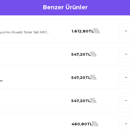
Benzer Ürünler
KDV
1.612,80
TL
DAHİL
yumlu Muadil Toner Seti MFC-
FİYATI
KDV
547,20
TL
DAHİL
FİYATI
KDV
547,20
TL
DAHİL
FİYATI
er
KDV
547,20
TL
DAHİL
FİYATI
KDV
460,80
TL
DAHİL
FİYATI