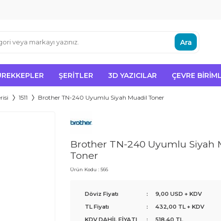
Ara
ÜREKKEPLER
ŞERITLER
3D YAZICILAR
ÇEVRE BIRIML
isi
1511
Brother TN-240 Uyumlu Siyah Muadil Toner
Brother TN-240 Uyumlu Siyah 
Toner
Ürün Kodu :
566
Döviz Fiyatı
:
9,00 USD + KDV
TL Fiyatı
:
432,00
TL + KDV
KDV DAHİL FİYATI
:
518,40
TL