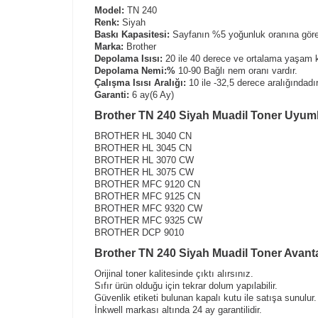
Model:
TN 240
Renk:
Siyah
Baskı Kapasitesi:
Sayfanın %5 yoğunluk oranına göre 
Marka:
Brother
Depolama Isısı:
20 ile 40 derece ve ortalama yaşam k
Depolama Nemi:%
10-90 Bağlı nem oranı vardır.
Çalışma Isısı Aralığı:
10 ile -32,5 derece aralığındadır
Garanti:
6 ay(6 Ay)
Brother TN 240 Siyah Muadil Toner Uyumlu
BROTHER HL 3040 CN
BROTHER HL 3045 CN
BROTHER HL 3070 CW
BROTHER HL 3075 CW
BROTHER MFC 9120 CN
BROTHER MFC 9125 CN
BROTHER MFC 9320 CW
BROTHER MFC 9325 CW
BROTHER DCP 9010
Brother TN 240 Siyah Muadil Toner Avanta
Orijinal toner kalitesinde çıktı alırsınız.
Sıfır ürün olduğu için tekrar dolum yapılabilir.
Güvenlik etiketi bulunan kapalı kutu ile satışa sunulur.
İnkwell markası altında 24 ay garantilidir.