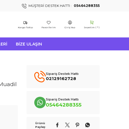
MÜŞTERI DESTEK HATTI :
05464288355
Kargo Takip
Favorilerim
Giriş Yap
Sepetim (
)
0
ERI
BIZE ULAŞIN
Sipariş Destek Hattı
02129162728
Muadil
Sipariş Destek Hattı
05464288355
Ürünü
Paylaş: