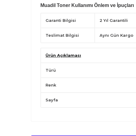
Muadil Toner Kullanımı Önlem ve İpuçları
Silindirlerin yüzeyine dokunmayın.
Serin ve kuru yerde tutun.
Garanti Bilgisi
2 Yıl Garantili
Sadece belirli uyumlu yazıcılarda kullanın.
Yatay konumda tutarak,kullanımdan önce hafifçe çalka
Çocukların ulaşabileceği yerlerden uzak tutun.
Teslimat Bilgisi
Aynı Gün Kargo
Ürün Açıklaması
Türü
Renk
Sayfa