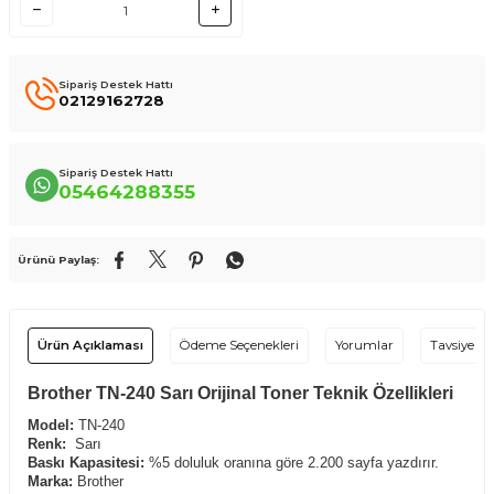
Sipariş Destek Hattı
02129162728
Sipariş Destek Hattı
05464288355
Ürünü Paylaş:
Ürün Açıklaması
Ödeme Seçenekleri
Yorumlar
Tavsiye Et
Brother TN-240 Sarı Orijinal Toner Teknik Özellikleri
Model:
TN-240
Renk:
Sarı
Baskı Kapasitesi:
%5 doluluk oranına göre 2.200 sayfa yazdırır.
Marka:
Brother