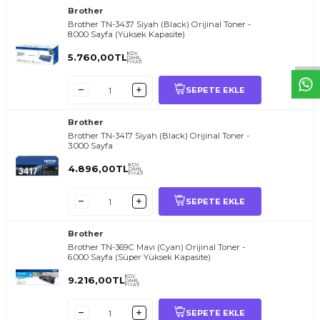
T
O
E
R
.
O
M.
T
R
i
l
i
l
t
i
m
g
i
ğ
i
i
ç
t
e
ş
k
k
ü
e
r
S
i
z
n
y
r
d
m
c
o
l
a
b
l
i
r
i
Brother
Brother TN-3437 Siyah (Black) Orijinal Toner -
8.000 Sayfa (Yüksek Kapasite)
KDV
5.760,00
TL
DAHİL
FİYATI
SEPETE EKLE
Brother
Brother TN-3417 Siyah (Black) Orijinal Toner -
3.000 Sayfa
KDV
4.896,00
TL
DAHİL
FİYATI
SEPETE EKLE
Brother
Brother TN-369C Mavi (Cyan) Orijinal Toner -
6.000 Sayfa (Süper Yüksek Kapasite)
KDV
9.216,00
TL
DAHİL
FİYATI
SEPETE EKLE