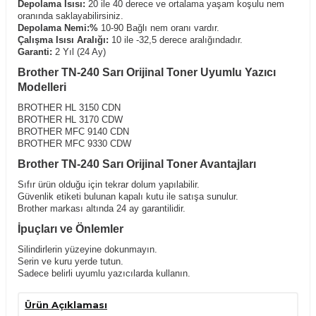
Depolama Isısı:
20 ile 40 derece ve ortalama yaşam koşulu nem
oranında saklayabilirsiniz.
Depolama Nemi:%
10-90 Bağlı nem oranı vardır.
Çalışma Isısı Aralığı:
10 ile -32,5 derece aralığındadır.
Garanti:
2 Yıl (24 Ay)
Brother TN-240 Sarı Orijinal Toner Uyumlu Yazıcı
Modelleri
BROTHER HL 3150 CDN
BROTHER HL 3170 CDW
BROTHER MFC 9140 CDN
BROTHER MFC 9330 CDW
Brother TN-240 Sarı Orijinal Toner Avantajları
Sıfır ürün olduğu için tekrar dolum yapılabilir.
Güvenlik etiketi bulunan kapalı kutu ile satışa sunulur.
Brother markası altında 24 ay garantilidir.
İpuçları ve Önlemler
Silindirlerin yüzeyine dokunmayın.
Serin ve kuru yerde tutun.
Sadece belirli uyumlu yazıcılarda kullanın.
Yatay konumda tutarak,kullanımdan önce hafifçe çalkalayın.
Çocukların ulaşabileceği yerlerden uzak tutunuz.
Ürün Açıklaması