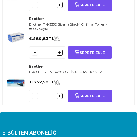
SEPETE EKLE
Brother
Brother TN-3350 Siyah (Black) Orijinal Toner -
8.000 Sayfa
KDV
6.589,83
TL
DAHİL
FİYATI
SEPETE EKLE
Brother
BROTHER TN-348C ORJİNAL MAVİ TONER
KDV
11.252,50
TL
DAHİL
FİYATI
SEPETE EKLE
E-BÜLTEN ABONELİĞİ