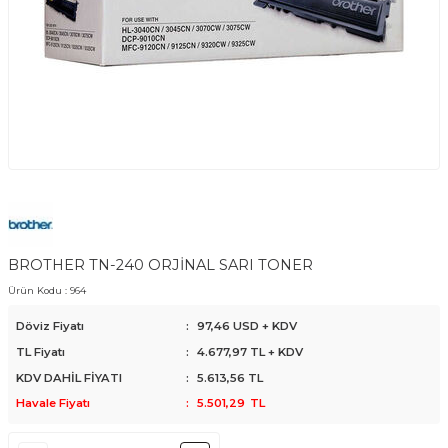
BROTHER TN-240 ORJİNAL SARI TONER
Ürün Kodu :
964
Döviz Fiyatı
:
97,46 USD + KDV
TL Fiyatı
:
4.677,97
TL + KDV
KDV DAHİL FİYATI
:
5.613,56
TL
Havale Fiyatı
:
5.501,29
TL