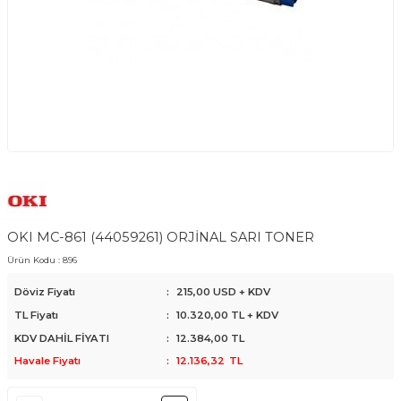
OKI MC-861 (44059261) ORJİNAL SARI TONER
Ürün Kodu :
896
Döviz Fiyatı
:
215,00 USD + KDV
TL Fiyatı
:
10.320,00
TL + KDV
KDV DAHİL FİYATI
:
12.384,00
TL
Havale Fiyatı
:
12.136,32
TL