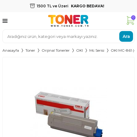
1500 TL ve Üzeri
KARGO BEDAVA!
0
Ara
Anasayfa
Toner
Orijinal Tonerler
OKI
Mc Serisi
OKI MC-861 (