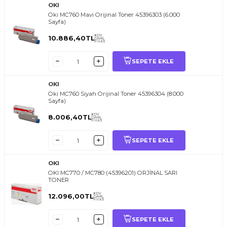
OKI
Oki MC760 Mavi Orijinal Toner 45396303 (6.000
Sayfa)
KDV
10.886,40
TL
DAHİL
FİYATI
SEPETE EKLE
OKI
Oki MC760 Siyah Orijinal Toner 45396304 (8.000
Sayfa)
KDV
8.006,40
TL
DAHİL
FİYATI
SEPETE EKLE
OKI
OKI MC770 / MC780 (45396201) ORJİNAL SARI
TONER
KDV
12.096,00
TL
DAHİL
FİYATI
SEPETE EKLE