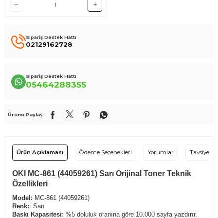
Sipariş Destek Hattı
02129162728
Sipariş Destek Hattı
05464288355
Ürünü Paylaş:
Ürün Açıklaması
Ödeme Seçenekleri
Yorumlar
Tavsiye Et
OKI MC-861 (44059261) Sarı Orijinal Toner Teknik
Özellikleri
Model:
MC-861 (44059261)
Renk:
Sarı
Baskı Kapasitesi:
%5 doluluk oranına göre 10.000 sayfa yazdırır.