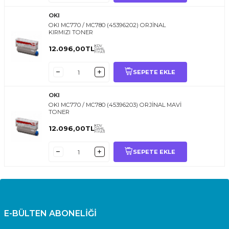
OKI
OKI MC770 / MC780 (45396202) ORJİNAL
KIRMIZI TONER
KDV
12.096,00
TL
DAHİL
FİYATI
SEPETE EKLE
OKI
OKI MC770 / MC780 (45396203) ORJİNAL MAVİ
TONER
KDV
12.096,00
TL
DAHİL
FİYATI
SEPETE EKLE
E-BÜLTEN ABONELİĞİ