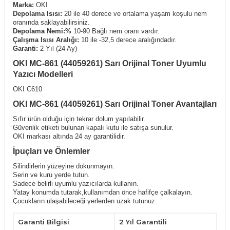
Marka:
OKI
Depolama Isısı:
20 ile 40 derece ve ortalama yaşam koşulu nem
oranında saklayabilirsiniz.
Depolama Nemi:%
10-90 Bağlı nem oranı vardır.
Çalışma Isısı Aralığı:
10 ile -32,5 derece aralığındadır.
Garanti:
2 Yıl (24 Ay)
OKI MC-861 (44059261) Sarı Orijinal Toner Uyumlu
Yazıcı Modelleri
OKI C610
OKI MC-861 (44059261) Sarı Orijinal Toner Avantajları
Sıfır ürün olduğu için tekrar dolum yapılabilir.
Güvenlik etiketi bulunan kapalı kutu ile satışa sunulur.
OKI markası altında 24 ay garantilidir.
İpuçları ve Önlemler
Silindirlerin yüzeyine dokunmayın.
Serin ve kuru yerde tutun.
Sadece belirli uyumlu yazıcılarda kullanın.
Yatay konumda tutarak,kullanımdan önce hafifçe çalkalayın.
Çocukların ulaşabileceği yerlerden uzak tutunuz.
Garanti Bilgisi
2 Yıl Garantili