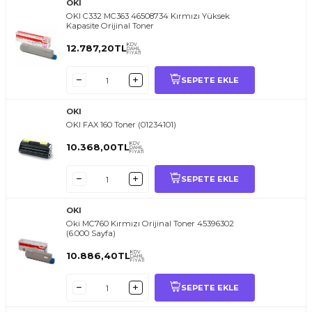
OKI
OKI C332 MC363 46508734 Kırmızı Yüksek
Kapasite Orijinal Toner
KDV
12.787,20
TL
DAHİL
FİYATI
SEPETE EKLE
OKI
OKI FAX 160 Toner (01234101)
KDV
10.368,00
TL
DAHİL
FİYATI
SEPETE EKLE
OKI
Oki MC760 Kırmızı Orijinal Toner 45396302
(6.000 Sayfa)
KDV
10.886,40
TL
DAHİL
FİYATI
SEPETE EKLE