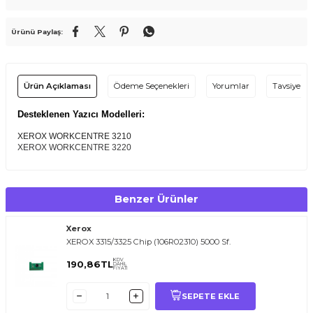
Ürünü Paylaş:
Ürün Açıklaması
Ödeme Seçenekleri
Yorumlar
Tavsiye Et
Desteklenen Yazıcı Modelleri:
XEROX WORKCENTRE 3210
XEROX WORKCENTRE 3220
Benzer Ürünler
Xerox
XEROX 3315/3325 Chip (106R02310) 5000 Sf.
KDV
190,86
TL
DAHİL
FİYATI
SEPETE EKLE