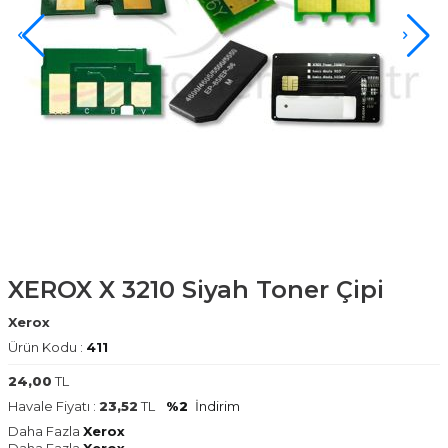
XEROX X 3210 Siyah Toner Çipi
Xerox
Ürün Kodu :
411
24,00
TL
Havale Fiyatı :
23,52
TL
%2
İndirim
Daha Fazla
Xerox
Daha Fazla
Xerox