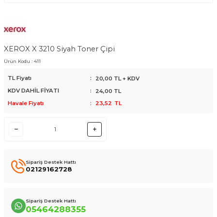
XEROX X 3210 Siyah Toner Çipi
Ürün Kodu :
411
TL Fiyatı
:
20,00
TL + KDV
KDV DAHİL FİYATI
:
24,00
TL
Havale Fiyatı
:
23,52
TL
Sipariş Destek Hattı
02129162728
Sipariş Destek Hattı
05464288355