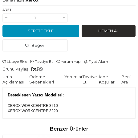
ADET
SEPETE EKLE
HEMEN AL
Beğen
Listeye Ekle
Tavsiye Et
Yorum Yap
Fiyat Alarmı
Ürünü Paylaş
Ürün
Ödeme
Yorumlar
Tavsiye
İade
Beni
Açıklaması
Seçenekleri
Et
Koşulları
Ara
Desteklenen Yazıcı Modelleri:
XEROX WORKCENTRE 3210
XEROX WORKCENTRE 3220
Benzer Ürünler