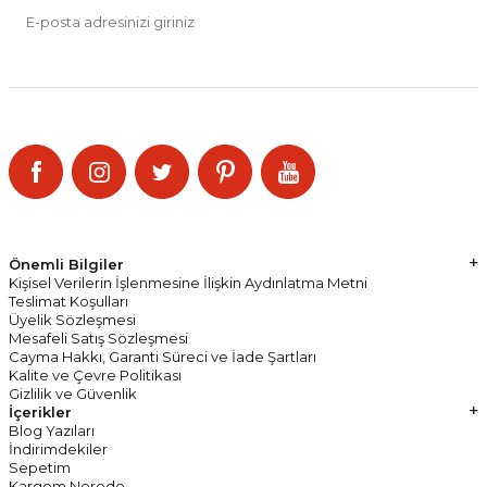
Kayıt Ol
KVKK Sözleşmesi'ni
, okudum, kabul ediyorum.
SOSYAL MEDYA
Kampanya ve indirimlerden haberdar olmak için Bizi Takip Edin!
Önemli Bilgiler
Kişisel Verilerin İşlenmesine İlişkin Aydınlatma Metni
Teslimat Koşulları
Üyelik Sözleşmesi
Mesafeli Satış Sözleşmesi
Cayma Hakkı, Garanti Süreci ve İade Şartları
Kalite ve Çevre Politikası
Gizlilik ve Güvenlik
İçerikler
Blog Yazıları
İndirimdekiler
Sepetim
Kargom Nerede