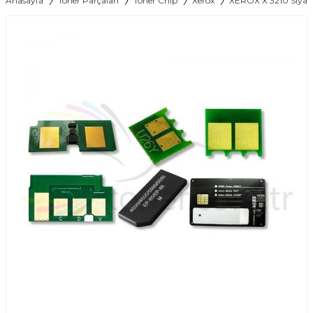
Anasayfa
Toner Parçaları
Toner Chip
Xerox
XEROX X 3210 Siyah 