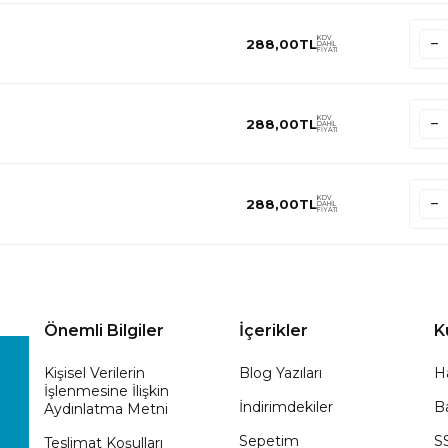
KDV
288,00
TL
DAHİL
FİYATI
KDV
288,00
TL
DAHİL
FİYATI
KDV
288,00
TL
DAHİL
FİYATI
Önemli Bilgiler
İçerikler
K
Kişisel Verilerin
Blog Yazıları
H
İşlenmesine İlişkin
İndirimdekiler
Ba
Aydınlatma Metni
Sepetim
S
Teslimat Koşulları