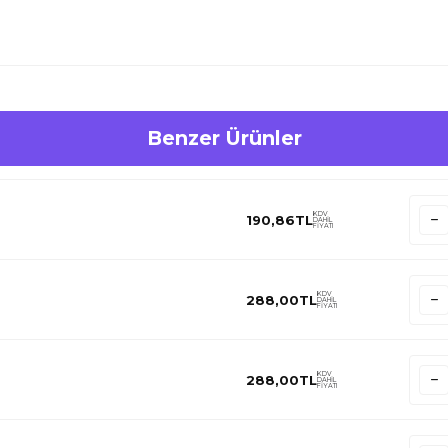
Benzer Ürünler
KDV
190,86
TL
DAHİL
FİYATI
KDV
288,00
TL
DAHİL
FİYATI
KDV
288,00
TL
DAHİL
FİYATI