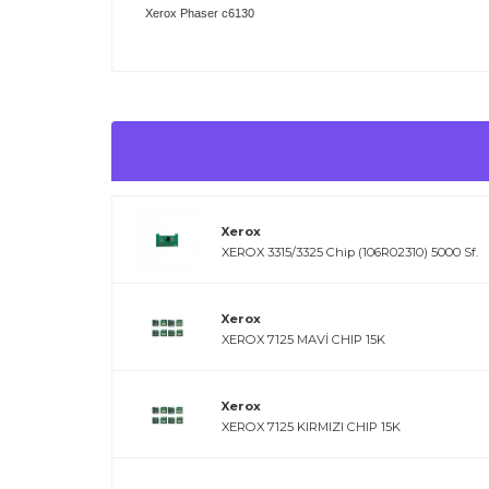
Xerox Phaser c6130
Xerox
XEROX 3315/3325 Chip (106R02310) 5000 Sf.
Xerox
XEROX 7125 MAVİ CHIP 15K
Xerox
XEROX 7125 KIRMIZI CHIP 15K