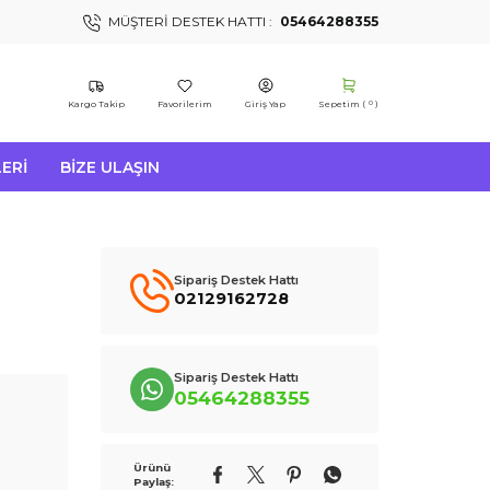
MÜŞTERI DESTEK HATTI :
05464288355
Kargo Takip
Favorilerim
Giriş Yap
Sepetim (
)
0
ERI
BIZE ULAŞIN
Sipariş Destek Hattı
02129162728
Sipariş Destek Hattı
05464288355
Ürünü
Paylaş: