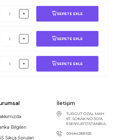
SEPETE EKLE
SEPETE EKLE
SEPETE EKLE
urumsal
İletişim
TURGUT ÖZAL MAH.
akkımızda
67. SOKAK NO:30/A
ESENYURT/İSTANBUL
nka Bilgileri
05464288355
SS Sıkça Sorulan