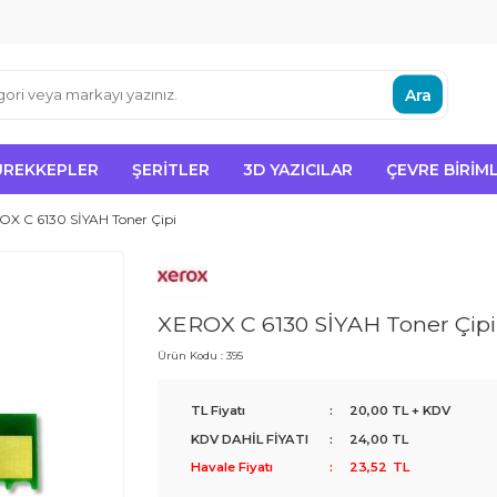
Ara
ÜREKKEPLER
ŞERITLER
3D YAZICILAR
ÇEVRE BIRIML
X C 6130 SİYAH Toner Çipi
XEROX C 6130 SİYAH Toner Çipi
Ürün Kodu :
395
TL Fiyatı
:
20,00
TL + KDV
KDV DAHİL FİYATI
:
24,00
TL
Havale Fiyatı
:
23,52
TL