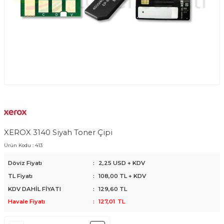
XEROX 3140 Siyah Toner Çipi
Ürün Kodu :
413
Döviz Fiyatı
:
2,25 USD + KDV
TL Fiyatı
:
108,00
TL + KDV
KDV DAHİL FİYATI
:
129,60
TL
Havale Fiyatı
:
127,01
TL