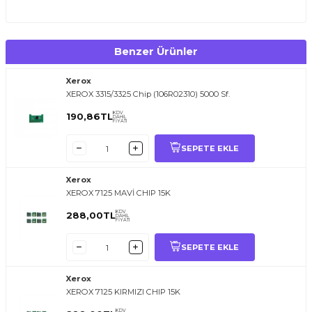
Benzer Ürünler
Xerox
XEROX 3315/3325 Chip (106R02310) 5000 Sf.
KDV
190,86
TL
DAHİL
FİYATI
SEPETE EKLE
Xerox
XEROX 7125 MAVİ CHIP 15K
KDV
288,00
TL
DAHİL
FİYATI
SEPETE EKLE
Xerox
XEROX 7125 KIRMIZI CHIP 15K
KDV