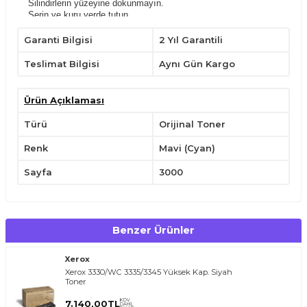
Silindirlerin yüzeyine dokunmayın.
Serin ve kuru yerde tutun.
Sadece belirli uyumlu yazıcılarda kullanın.
Yatay konumda tutarak,kullanımdan önce hafifçe çalkalayın.
Garanti Bilgisi
2 Yıl Garantili
Çocukların ulaşabileceği yerlerden uzak tutunuz.
Teslimat Bilgisi
Aynı Gün Kargo
Ürün Açıklaması
Türü
Orijinal Toner
Renk
Mavi (Cyan)
Sayfa
3000
Benzer Ürünler
Xerox
Xerox 3330/WC 3335/3345 Yüksek Kap. Siyah
Toner
KDV
7.140,00
TL
DAHİL