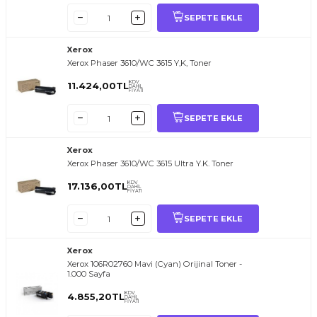
SEPETE EKLE
Xerox
Xerox Phaser 3610/WC 3615 Y,K, Toner
KDV
11.424,00
TL
DAHİL
FİYATI
SEPETE EKLE
Xerox
Xerox Phaser 3610/WC 3615 Ultra Y.K. Toner
KDV
17.136,00
TL
DAHİL
FİYATI
SEPETE EKLE
Xerox
Xerox 106R02760 Mavi (Cyan) Orijinal Toner -
1.000 Sayfa
KDV
4.855,20
TL
DAHİL
FİYATI