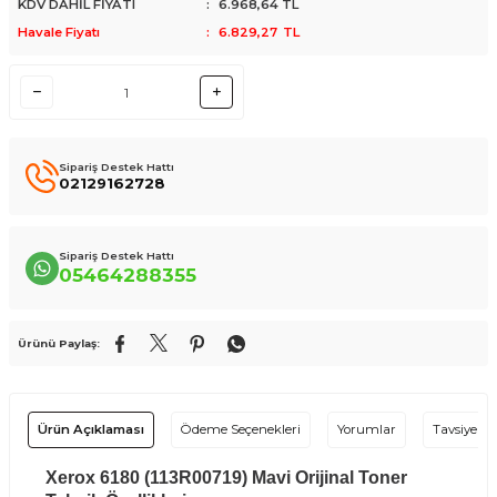
KDV DAHİL FİYATI
:
6.968,64
TL
Havale Fiyatı
:
6.829,27
TL
Sipariş Destek Hattı
02129162728
Sipariş Destek Hattı
05464288355
Ürünü Paylaş:
Ürün Açıklaması
Ödeme Seçenekleri
Yorumlar
Tavsiye Et
Xerox 6180 (113R00719) Mavi Orijinal Toner