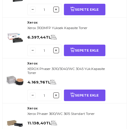
SEPETE EKLE
Xerox
Xerox 3100MFP Yüksek Kapasite Toner
KDV
6.397,44
TL
DAHİL
FİYATI
SEPETE EKLE
Xerox
XEROX Phaser 3010/3040/WC 3045 Yük.Kapasite
Toner
KDV
4.169,76
TL
DAHİL
FİYATI
SEPETE EKLE
Xerox
Xerox Phaser 3610/WC 3615 Standart Toner
KDV
11.138,40
TL
DAHİL
FİYATI