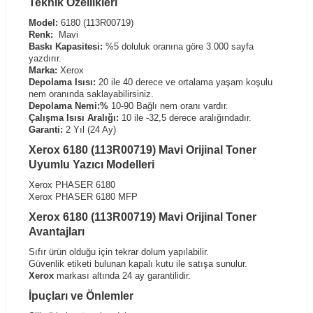
Teknik Özellikleri
Model:
6180 (113R00719)
Renk:
Mavi
Baskı Kapasitesi:
%5 doluluk oranına göre 3.000 sayfa
yazdırır.
Marka:
Xerox
Depolama Isısı:
20 ile 40 derece ve ortalama yaşam koşulu
nem oranında saklayabilirsiniz.
Depolama Nemi:%
10-90 Bağlı nem oranı vardır.
Çalışma Isısı Aralığı:
10 ile -32,5 derece aralığındadır.
Garanti:
2 Yıl (24 Ay)
Xerox 6180 (113R00719) Mavi Orijinal Toner
Uyumlu Yazıcı Modelleri
Xerox PHASER 6180
Xerox PHASER 6180 MFP
Xerox 6180 (113R00719) Mavi Orijinal Toner
Avantajları
Sıfır ürün olduğu için tekrar dolum yapılabilir.
Güvenlik etiketi bulunan kapalı kutu ile satışa sunulur.
Xerox
markası altında 24 ay garantilidir.
İpuçları ve Önlemler