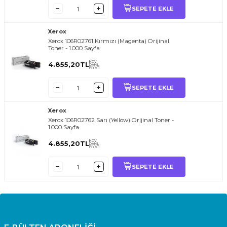
SEPETE EKLE
Xerox
Xerox 106R02761 Kırmızı (Magenta) Orijinal
Toner - 1.000 Sayfa
KDV
4.855,20
TL
DAHİL
FİYATI
SEPETE EKLE
Xerox
Xerox 106R02762 Sarı (Yellow) Orijinal Toner -
1.000 Sayfa
KDV
4.855,20
TL
DAHİL
FİYATI
SEPETE EKLE