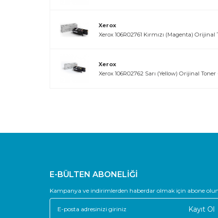
Xerox
Xerox 106R02761 Kırmızı (Magenta) Orijinal T
Xerox
Xerox 106R02762 Sarı (Yellow) Orijinal Toner 
E-BÜLTEN ABONELİĞİ
Kampanya ve indirimlerden haberdar olmak için abone olun
Kayıt Ol