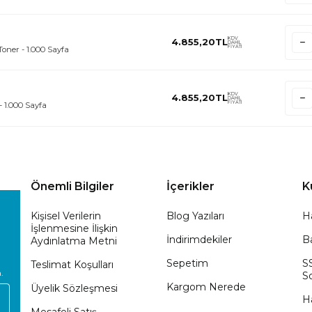
KDV
4.855,20
TL
DAHİL
FİYATI
oner - 1.000 Sayfa
KDV
4.855,20
TL
DAHİL
FİYATI
- 1.000 Sayfa
Önemli Bilgiler
İçerikler
K
Kişisel Verilerin
Blog Yazıları
H
İşlenmesine İlişkin
İndirimdekiler
Ba
Aydınlatma Metni
Sepetim
S
Teslimat Koşulları
.
So
Kargom Nerede
Üyelik Sözleşmesi
H
Mesafeli Satış