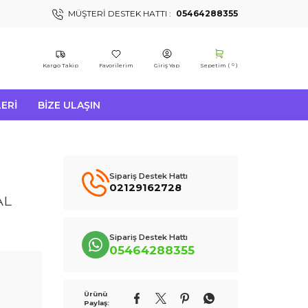
MÜŞTERI DESTEK HATTI :
05464288355
Kargo Takip
Favorilerim
Giriş Yap
Sepetim (
)
0
ERI
BIZE ULAŞIN
Sipariş Destek Hattı
02129162728
AL
Sipariş Destek Hattı
05464288355
Ürünü
Paylaş: