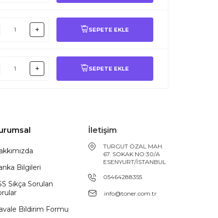
SEPETE EKLE
SEPETE EKLE
urumsal
İletişim
TURGUT ÖZAL MAH.
akkımızda
67. SOKAK NO:30/A
ESENYURT/İSTANBUL
nka Bilgileri
05464288355
SS Sıkça Sorulan
rular
info@toner.com.tr
avale Bildirim Formu