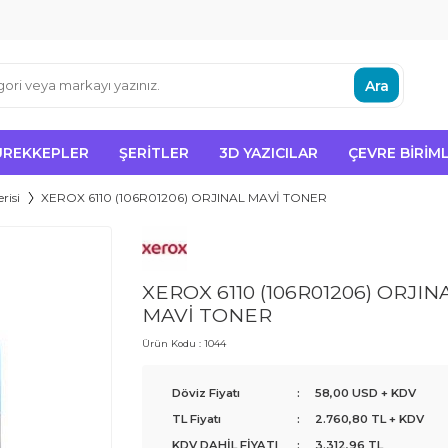
Ara
ÜREKKEPLER
ŞERITLER
3D YAZICILAR
ÇEVRE BIRIML
risi
XEROX 6110 (106R01206) ORJINAL MAVİ TONER
XEROX 6110 (106R01206) ORJIN
MAVİ TONER
Ürün Kodu :
1044
Döviz Fiyatı
:
58,00 USD + KDV
TL Fiyatı
:
2.760,80
TL + KDV
KDV DAHİL FİYATI
:
3.312,96
TL