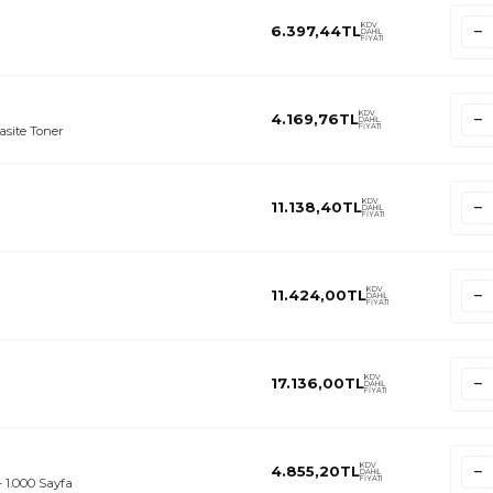
KDV
6.397,44
TL
DAHİL
FİYATI
KDV
4.169,76
TL
DAHİL
FİYATI
site Toner
KDV
11.138,40
TL
DAHİL
FİYATI
KDV
11.424,00
TL
DAHİL
FİYATI
KDV
17.136,00
TL
DAHİL
FİYATI
KDV
4.855,20
TL
DAHİL
FİYATI
 1.000 Sayfa