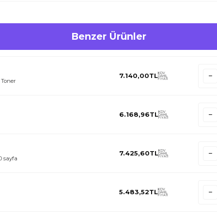
Benzer Ürünler
KDV
7.140,00
TL
DAHİL
FİYATI
 Toner
KDV
6.168,96
TL
DAHİL
FİYATI
KDV
7.425,60
TL
DAHİL
FİYATI
 sayfa
KDV
5.483,52
TL
DAHİL
FİYATI