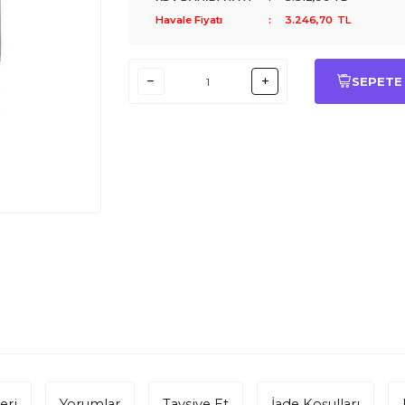
Havale Fiyatı
:
3.246,70
TL
SEPETE
eri
Yorumlar
Tavsiye Et
İade Koşulları