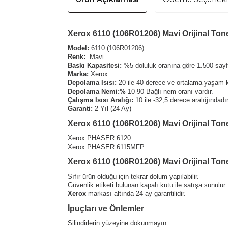
Xerox 6110 (106R01206) Mavi Orijinal Toner
Model:
6110 (106R01206)
Renk:
Mavi
Baskı Kapasitesi:
%5 doluluk oranına göre 1.500 sayfa
Marka:
Xerox
Depolama Isısı:
20 ile 40 derece ve ortalama yaşam k
Depolama Nemi:%
10-90 Bağlı nem oranı vardır.
Çalışma Isısı Aralığı:
10 ile -32,5 derece aralığındadır
Garanti:
2 Yıl (24 Ay)
Xerox 6110 (106R01206) Mavi Orijinal Ton
Xerox PHASER 6120
Xerox PHASER 6115MFP
Xerox 6110 (106R01206) Mavi Orijinal Tone
Sıfır ürün olduğu için tekrar dolum yapılabilir.
Güvenlik etiketi bulunan kapalı kutu ile satışa sunulur.
Xerox
markası altında 24 ay garantilidir.
İpuçları ve Önlemler
Silindirlerin yüzeyine dokunmayın.